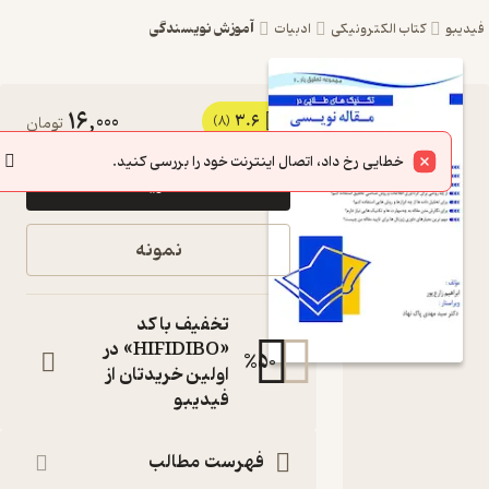
آموزش نویسندگی
یبو
کتاب الکترونیکی
ادبیات
16,000
3.6
کتاب
(8)
تومان
تکنیک
خطایی رخ داد، اتصال اینترنت خود را بررسی کنید.
خرید
های
طلایی در
نمونه
مقاله
نویسی اثر
تخفیف با کد
ابراهیم
«HIFIDIBO» در
%
50
اولین خریدتان از
زارع پور
فیدیبو
نشر کتاب
کسرا
فهرست مطالب