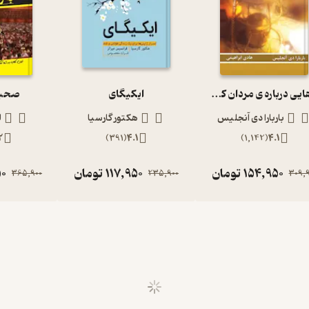
رازهایی درباره ی مردان که هر زنی باید آن ها را بداند
ایکیگای
صحبت
باربارا دی آنجلیس
هکتور گارسیا
ل
2
)
391
(
4.1
)
1,142
(
4.1
154,950
تومان
117,950
تومان
50
365,900
235,900
309,9