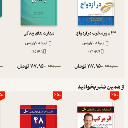
23 باور مخرب در ازدواج
مهارت های زندگی
آرنولد لازاروس
آرنولد لازاروس
)
15
(
4.1
)
14
(
4.4
117,950
تومان
117,950
تومان
00
235,900
235,900
از همین نشر بخوانید
50
٪50
٪50