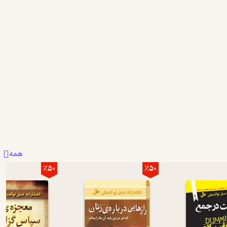
همه
٪50
٪50