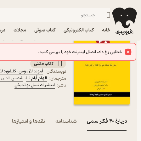
توسعه فردی
فیدیبو
کتاب الکترونیکی
روانشناسی
خانه
کتاب الکترونیکی
کتاب صوتی
مجلات
درس
کتاب 40 فکر سمی اثر 
نسل نواندیش
حتی یک لحظه هم این افکار را باور نکن!
کتاب متنی
آرنولد لازاروس
،
کلیفورد ل
نویسندگان
:
الهام آرام نیا
،
شمس الدین 
مترجمان
:
انتشارات نسل نواندیش
ناشر
:
دربارۀ 40 فکر سمی
شناسنامه
نقدها و امتیازها