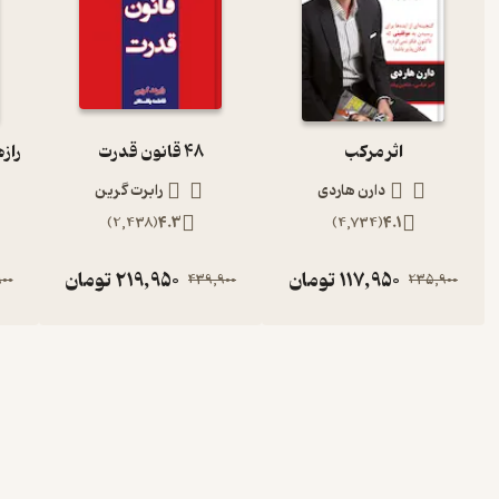
اثر مرکب
48 قانون قدرت
دارن هاردی
رابرت گرین
)
2,438
(
4.3
)
4,734
(
4.1
117,950
تومان
219,950
تومان
00
439,900
235,900