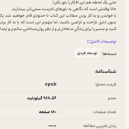
با خواندن و به کار بردن مطالب این کتاب تا حدودی قادر خواهید شد یکی
بدون دلیل ناراحت و ناراضی باشید. اما مهم‌تر این است که با به کار برد
جای تعجب است که هنوز اشخاص باهوش و روشنفکر زیادی که خودشان را مر
توضیحات کامل
که شادمانی خودشان را تخریب می‌کند و آرامش و سلامت دوستان و خانو
توسعه فردی
دسته‌ها:
اگر سفرتان را از مسیری اشتباه شروع کنید، گم خواهید شد. چنین مسأله
نادرست و اطلاعات بی‌معنا وجود دارد که نقشه ای ناقص برای طی مسی
شناسنامه
اگر به همه‌ یا تعدادی از این باورهای نادرست معتقدید، از شما می‌خواهی
فرمت محتوا
epub
اگر بازنگری فکری داشته باشید، به احتمال زیاد خیلی شادتر خواهید بود 
داریم که روشمان درباره‌ی باورهای نادرست سمی و پادزهرهای خاص آن‌ها،
حجم
968.۵۶ کیلوبایت
تعداد صفحات
180 صفحه
زمان تقریبی مطالعه
۰۰:۰۰