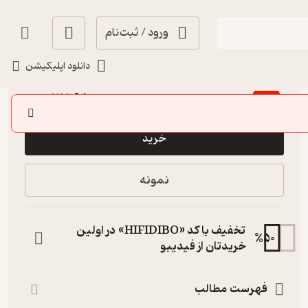
ورود / ثبت‌نام
دانلود اپلیکیشن
4.1
(23)
117,950
235,900
٪
50
تومان
خرید
نمونه
تخفیف با کد «HIFIDIBO» در اولین
%
50
خریدتان از فیدیبو
فهرست مطالب