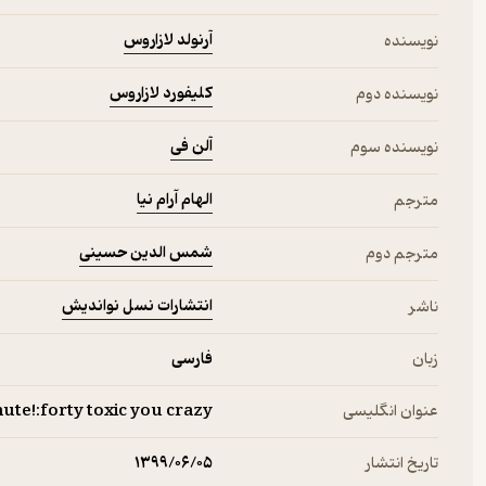
آرنولد لازاروس
نویسنده
کلیفورد لازاروس
نویسنده دوم
آلن فی
نویسنده سوم
الهام آرام نیا
مترجم
شمس الدین حسینی
مترجم دوم
انتشارات نسل نواندیش
ناشر
زبان
فارسی
عنوان انگلیسی
inute!:forty toxic you crazy
تاریخ انتشار
۱۳۹۹/۰۶/۰۵