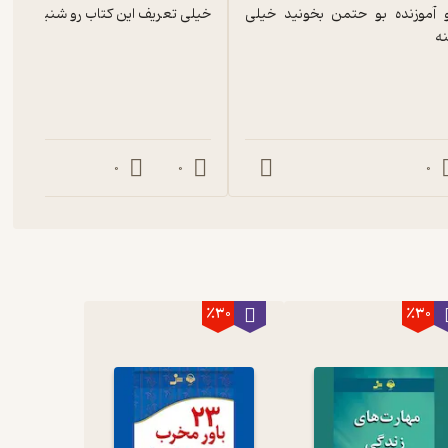
خیلی عالی و آموزنده بو حتمن بخونید خیلی 
خیلی تعریف این کتاب رو شنیدم
ه
0
0
0
٪30
٪30