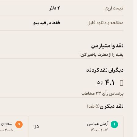
قیمت ارزی
4 دلار
مطالعه و دانلود فایل
فقط در فیدیبو
نقد و امتیاز من
بقیه را از نظرت باخبر کن:
دیگران نقد کردند
4.1
از 5
براساس رأی 23 مخاطب
نقد دیگران
(5 نقد)
آرمان عباسی
@gmail.com
آ
s
5
۰-۰۳-۰۸
۱۴۰۰-۱۲-۱۶