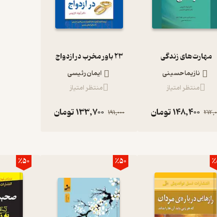
مهارت‌های زندگی
23 باور مخرب در ازدواج
نازیما حسینی
ایمان رئیسی
منتظر امتیاز
منتظر امتیاز
148,400
تومان
133,700
تومان
191,000
212,0
٪50
٪50
٪