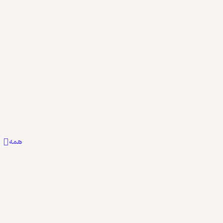
فوق العاده بود
Awli
1
0
1
همه