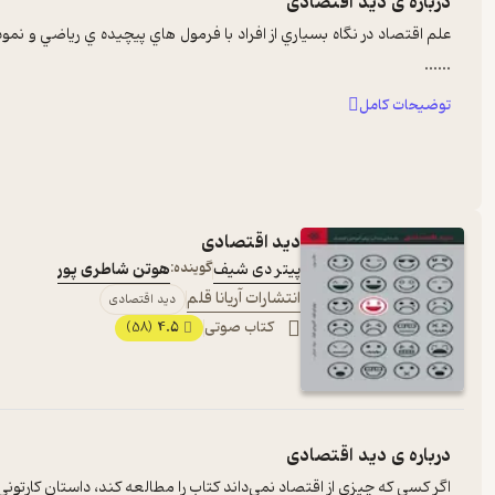
درباره ی
دید اقتصادی
علم اقتصاد در نگاه بسياري از افراد با فرمول هاي پيچيده ي رياضي و
...
...
توضیحات کامل
دید اقتصادی
پیتر دی شیف
گوینده:
هوتن شاطری پور
انتشارات آریانا قلم
دید اقتصادی
کتاب صوتی
4.5
(58)
درباره ی
دید اقتصادی
اگر کسی که چیزی از اقتصاد نمی‌‌داند کتاب را مطالعه کند، داستانِ کارتو