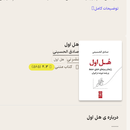
توضیحات کامل
هل اول
صادق الحسینی
نشر نی
هل اول
کتاب متنی
4.3
(565)
درباره ی
هل اول
...
...