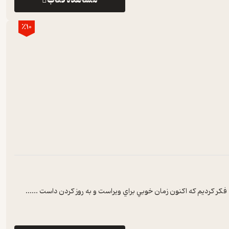
٪10
فکر کرديم که اکنون زمان خوبي براي ويراست و به روز کردن داست ...
...