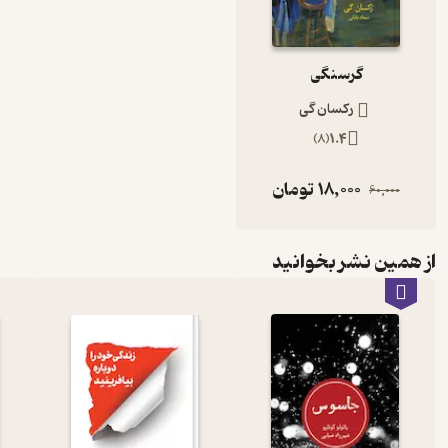
گرسنگی
رکسان گی
)
8
(
1.4
18,000
تومان
60,000
از همین نشر بخوانید