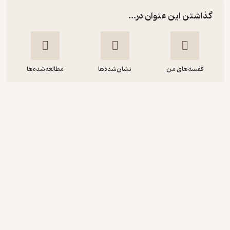
گذاشتن این عنوان در...
قفسه‌های من
نشان‌شده‌ها
مطالعه‌شده‌ها
یک تجربه وسیع و شخصی
رکسان گی
بهاره پژومند
نشر شمشاد
انگیزه‌بخش 🚀
(
1
)
3.8
(10)
65,000
تومان