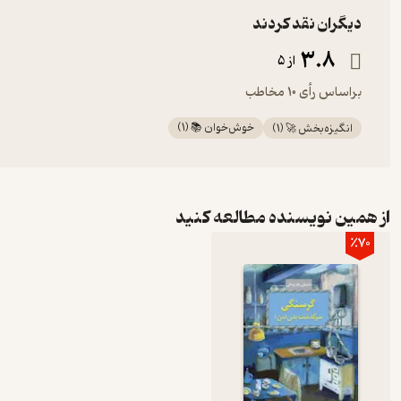
دیگران نقد کردند
3.8
از 5
براساس رأی 10 مخاطب
خوش‌خوان 📚
(
1
)
انگیزه‌بخش 🚀
(
1
)
از همین نویسنده مطالعه کنید
٪70