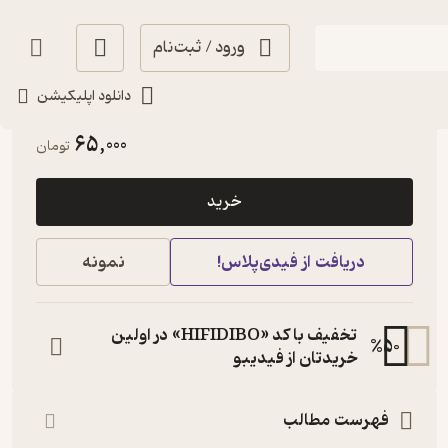
ورود / ثبت‌نام
دانلود اپلیکیشن
انگیزه‌بخش 🚀
(
1
)
3.8
(10)
65,000
تومان
خرید
دریافت از فیدی‌پلاس!
نمونه
تخفیف با کد «HIFIDIBO» در اولین
%
50
خریدتان از فیدیبو
فهرست مطالب