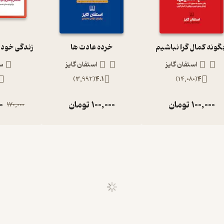
ونه کمال گرا نباشیم
خرده عادت ها
استفان گایز
استفان گایز
سپ
)
3,992
(
4.1
)
14,080
(
4
100,000
تومان
100,000
تومان
0
170,000