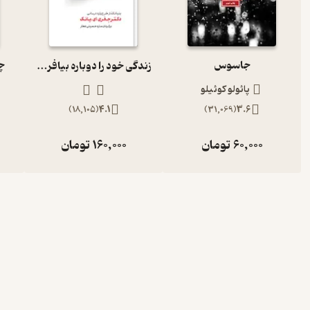
جاسوس
چگ
زندگی خود را دوباره بیافرینید
پائولو کوئیلو
)
18,105
(
4.1
)
31,069
(
3.6
60,000
تومان
160,000
تومان