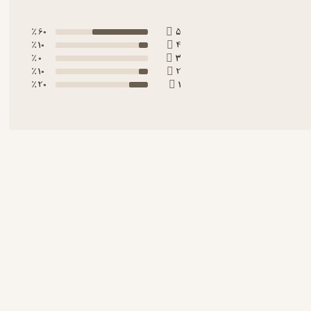
60 ٪
5
10 ٪
4
0 ٪
3
10 ٪
2
20 ٪
1