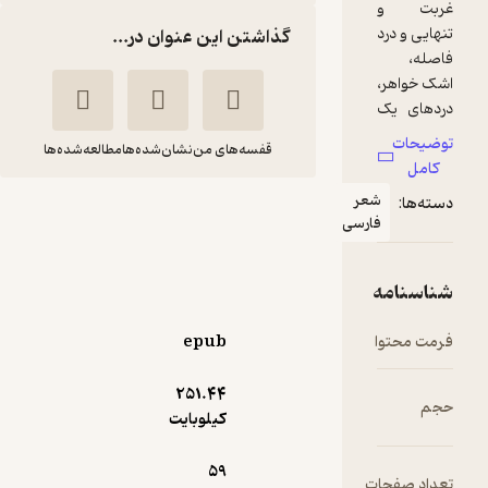
گذاشتن این عنوان در...
قفسه‌های من
نشان‌شده‌ها
مطالعه‌شده‌ها
عر
آواز سکوت
ارسی
محبوبه میری
انتشارات ۳۶۰ درجه
epub
120,000
5
(1)
تومان
251.۴۴
کیلوبایت
59
ت
دریافت از