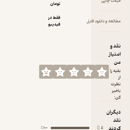
تومان
فقط در
ود فایل
فیدیبو
100 ٪