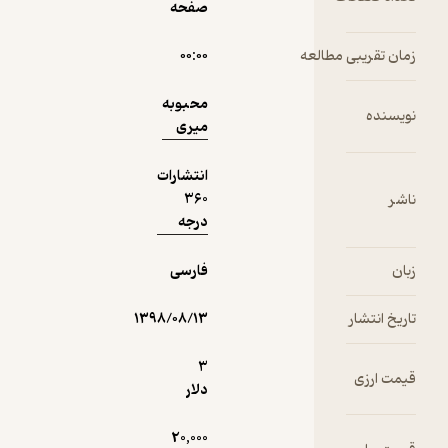
صفحه
نمونه
فیدی‌پلاس!
مطالعه
۰۰:۰۰
محبوبه
میری
انتشارات
360
درجه
فارسی
۱۳۹۸/۰۸/۱۳
3
دلار
20,000