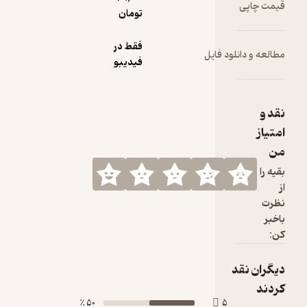
تومان
فقط در
ود فایل
فیدیبو
50 ٪
5