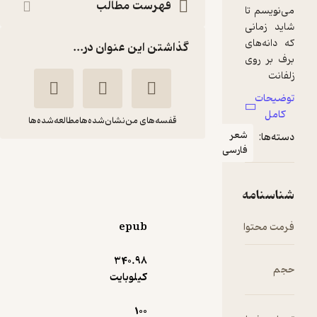
فهرست مطالب
گذاشتن این عنوان در...
قفسه‌های من
نشان‌شده‌ها
مطالعه‌شده‌ها
عر
ارسی
من آدم دیر رسیدن
بودم...
مهران قدیری
epub
انتشارات ۳۶۰ درجه
340.۹۸
حال‌خوب‌کن ✨
(
1
)
3.5
(6)
کیلوبایت
120,000
تومان
100