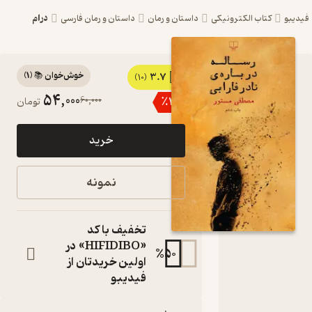
درام
یبو
کتاب الکترونیکی
داستان و رمان
داستان و رمان فارسی
خوش‌خوان 📚
(
1
)
3.7
کتاب
(10)
54,000
60,000
٪
10
تومان
رساله
درباره ی
خرید
نادر
فارابی اثر
نمونه
مصطفی
مستور
تخفیف با کد
نشر
«HIFIDIBO» در
%
50
اولین خریدتان از
مصطفی
فیدیبو
مستور