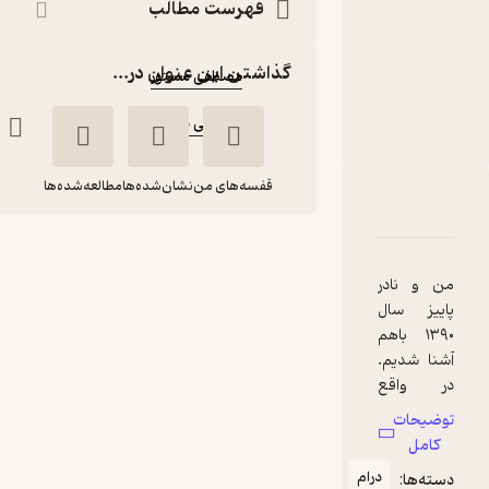
کتاب
فهرست مطالب
متنی
نویسنده
:
گذاشتن این عنوان در...
مصطفی مستور
ناشر
:
مصطفی مستور
قفسه‌های من
نشان‌شده‌ها
مطالعه‌شده‌ها
دربارۀ رساله درباره ی نادر فارابی
شناسنامه
نقدها و امتیازها
رساله درباره ی نادر
فارابی
من و نادر
مصطفی مستور
پاییز سال
۱۳۹۰ با‌هم
مصطفی مستور
آشنا شدیم.
در واقع
دوستی ما
خوش‌خوان 📚
(
1
)
3.7
(10)
توضیحات
دقیقا اوایل
کامل
54,000
60,000
٪
10
تومان
مهرماه
درام
دسته‌ها:
۱۳۹۰که از او