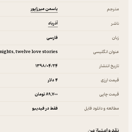
یاسمن میرزاپور
مترجم
آذرباد
ناشر
زبان
فارسی
عنوان انگلیسی
ghts, twelve love stories
تاریخ انتشار
۱۳۹۸/۰۴/۲۴
قیمت ارزی
4 دلار
قیمت چاپی
89,700 تومان
مطالعه و دانلود فایل
فقط در فیدیبو
نقد و امتیاز من