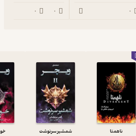
0
0
0
ناهمتا
شمشیر سرنوشت
خون