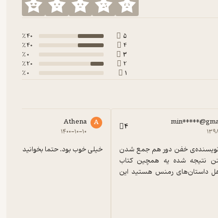
40 ٪
5
40 ٪
4
0 ٪
3
20 ٪
2
0 ٪
1
Athena
min*****@gma
A
4
۱۴۰۰-۱۰-۱۰
۱۳۹
آقا یه مشت نویسنده‌ی خفن دور هم جمع شدن 
خیلی خوب بود. حتما بخوانیدش.
داستان نوشتن نتیجه شده یه همچین کتاب 
باحالی! اگر اهل داستان‌های رمنس هستید این 