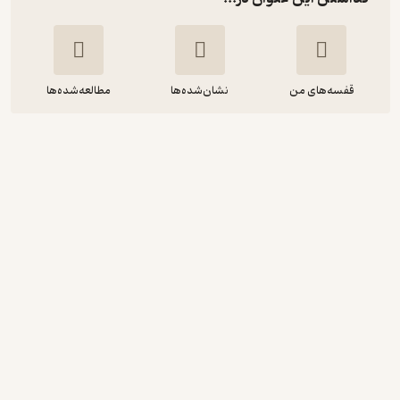
قفسه‌های من
نشان‌شده‌ها
مطالعه‌شده‌ها
روزها و شب های تابستان
استفانی پرکینز
یاسمن میرزاپور
آذرباد
89,700
4
(5)
تومان
دریافت از فیدی‌پلاس!
نمونه