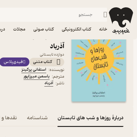
داستان کوتا
فیدیبو
کتاب الکترونیکی
داستان و رمان
داستان و رمان خارجی
خانه
کتاب الکترونیکی
کتاب صوتی
مجلات
درس
کتاب روزها و شب های تابست
آذرباد
دوازده تابستانی
کتاب متنی
فیدی‌پلاس
استفانی پرکینز
نویسنده
:
یاسمن میرزاپور
مترجم
:
آذرباد
ناشر
:
دربارۀ روزها و شب های تابستان
شناسنامه
نقدها و ا