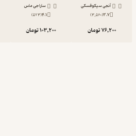
آنجی سپکوفسکی
سارا جی ماس
)
523
(
4.1
)
3,560
(
3.7
76,200
تومان
103,200
تومان