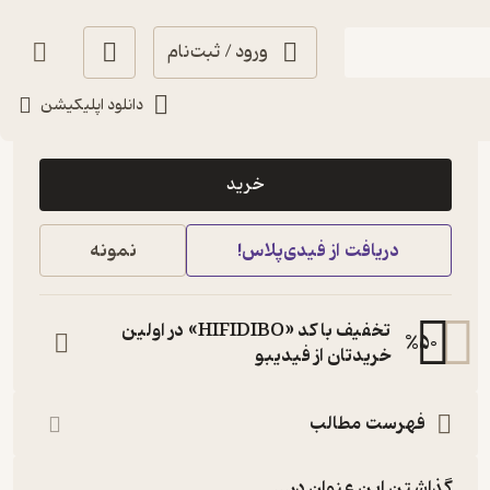
ورود / ثبت‌نام
دانلود اپلیکیشن
89,700
4
(5)
تومان
خرید
دریافت از فیدی‌پلاس!
نمونه
تخفیف با کد «HIFIDIBO» در اولین
%
50
خریدتان از فیدیبو
فهرست مطالب
گذاشتن این عنوان در...