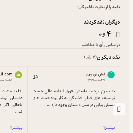
بقیه را از نظرت باخبر کن:
دیگران نقد کردند
4
از 5
براساس رأی 5 مخاطب
نقد دیگران
(3 نقد)
آرش نوروزی
il.com
آ
m
5
۸-۰۵-۱۵
۱۳۹۹-۰۱-۲۹
به نظرم ترجمه داستان فوق العاده عالی هست 
توصیف های خیلی قشنگی به کار برده جمله های 
بسیار زیبایی در متن داستان وجود داره ...
ک...
بیشتر
بیشتر