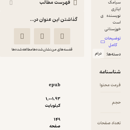
فهرست مطالب
گذاشتن این عنوان در...
قفسه‌های من
نشان‌شده‌ها
مطالعه‌شده‌ها
ام
موعود
سیامک ایثاری
epub
نشر چشمه
1,001.۹۳
کیلوبایت
3.3
(6)
56,400
94,000
٪
40
تومان
149
ت
صفحه