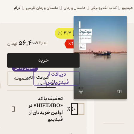
درام
ترونیکی
داستان و رمان
داستان و رمان فارسی
3.3
کتاب موعود اثر
(6)
56,400
94,000
٪
40
تومان
سیامک ایثاری نشر
چشمه
خرید
کتاب
فیدی‌پلاس
متنی
دریافت از
نمونه
سیامک ایثاری
نویسنده
:
فیدی‌پلاس!
نشر چشمه
ناشر
:
تخفیف با کد
«HIFIDIBO» در
%
50
اولین خریدتان از
ود
امه
دها و امتیازها
فیدیبو