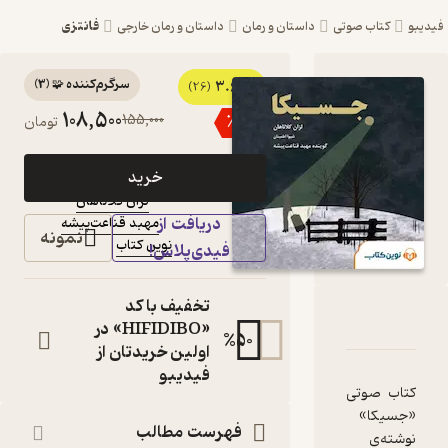
فانتزی
داستان و رمان
داستان و رمان خارجی
سرگرم‌کننده 🧩
(
3
)
3.6
کتاب صوتی جسیکا اثر
(26)
108,500
155,000
٪
30
تومان
لزان کلاناهان
کتاب
فیدی‌پلاس
خرید
صوتی
لزان کلاناهان
نویسنده
:
دریافت از
مهبد قناعت‌پیشه
گوینده
:
نمونه
نوین کتاب
ناشر
:
فیدی‌پلاس!
تخفیف با کد
ه
ا و امتیازها
«HIFIDIBO» در
%
50
اولین خریدتان از
فیدیبو
فهرست مطالب