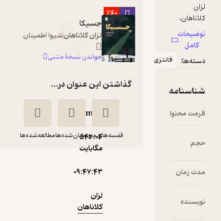
٪60
جسیکا
لزان کلاناهان
شیوا اطمینان
خواندن نسخۀ متنی
زی
گذاشتن این عنوان در...
mp۳
قفسه‌های من
نشان‌شده‌ها
مطالعه‌شده‌ها
542.۰۴
مگابایت
جسیکا
۰۹:۴۷:۴۳
لزان
مهبد
کلاناهان
قناعت‌پیشه
لزان
کلاناهان
نوین کتاب