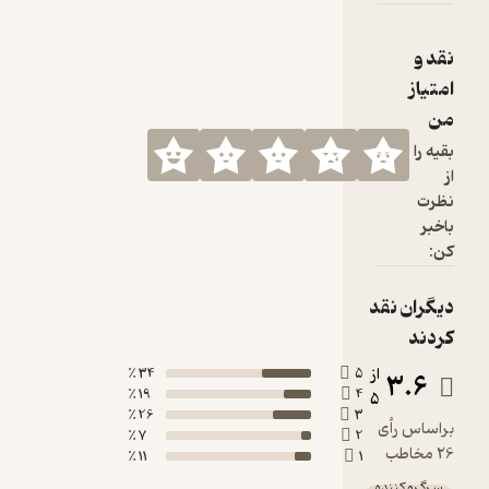
34 ٪
19 ٪
26 ٪
7 ٪
11 ٪