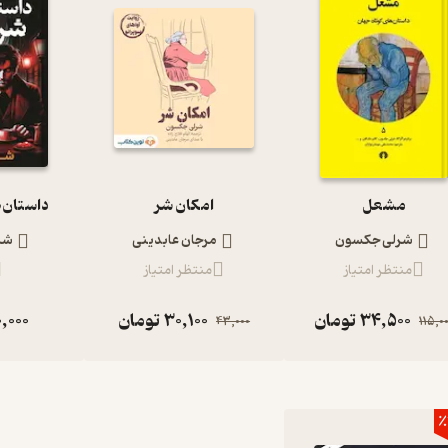
مشعل
امکان شر
داستان‌ه
شرلی جکسون
مرجان عابدینی
شر
منتظر امتیاز
منتظر امتیاز
34,500
تومان
30,100
تومان
,000
43,000
115,0
٪