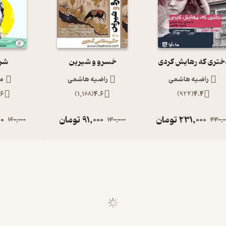
ختری که رهایش کردی
خسرو و شیرین
شر
راضیه هاشمی
راضیه هاشمی
م
.6
)
1,168
(
4.6
)
924
(
4.4
231,000
تومان
91,000
تومان
0
140,000
130,000
330,0