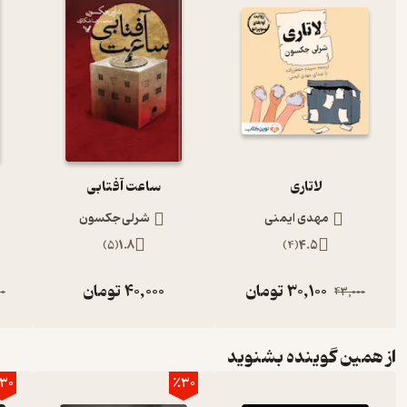
لاتاری
ساعت آفتابی
مهدی ایمنی
شرلی جکسون
)
5
(
1.8
)
4
(
4.5
30,100
تومان
40,000
تومان
00
43,000
از همین گوینده بشنوید
30
٪30