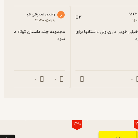
9122
رامین صیرفی فر
ر
3
۱۴۰۲-۰۵-۲۸
۱۴۰
راوی خوانش خیلی خوبی دارن،ولی داستانها برای 
د
نبود
0
0
0
٪30
٪