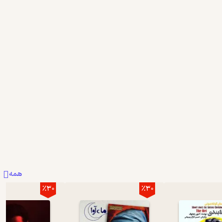
همه
٪30
٪30