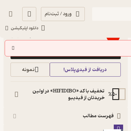
ورود / ثبت‌نام
3.5
(6)
دانلود اپلیکیشن
105,000
150,000
٪
30
تومان
خرید
دریافت از فیدی‌پلاس!
نمونه
تخفیف با کد «HIFIDIBO» در اولین
%
50
خریدتان از فیدیبو
فهرست مطالب