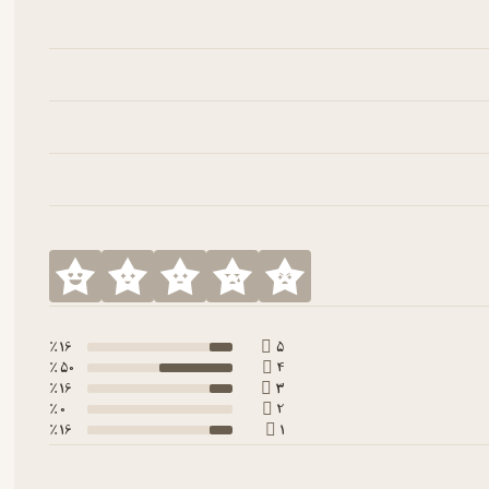
16 ٪
5
50 ٪
4
16 ٪
3
0 ٪
2
16 ٪
1