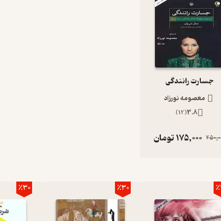
جسارت رانندگی
معصومه نورزاد
)
12
(
3.8
175,000
تومان
250,0
٪30
٪30
٪