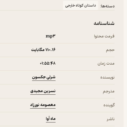
داستان کوتاه خارجی
دسته‌ها:
شناسنامه
فرمت محتوا
mp۳
حجم
110.۱۶ مگابایت
مدت زمان
۰۱:۵۵:۴۸
شرلی جکسون
نویسنده
نسرین مجیدی
مترجم
معصومه نورزاد
گوینده
ماه آوا
ناشر