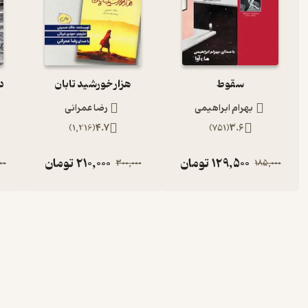
سقوط
هزار خورشید تابان
د
بهرام ابراهیمی
رضا عمرانی
)
1,216
(
4.7
)
751
(
3.6
129,500
تومان
210,000
تومان
00
300,000
185,000