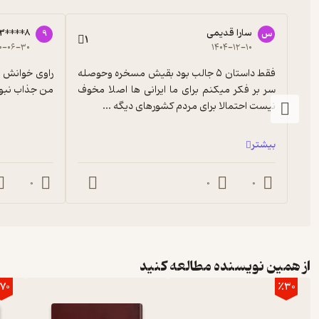
سارا قدیمی
3****8
س
9
1
۰-۰۶-۳۰
۱۴۰۴-۱۲-۱۰
فقط داستان ۵ جالب بود بقیش مسخره وحوصله 
سر بر فکر میکنم برای ما ایرانی ها اصلا مخوف 
من جذاب نبو
نیست احتمالا برای مردم کشورهای دیگه ...
بیشتر
0
0
0
از همین نویسنده مطالعه کنید
70
٪30