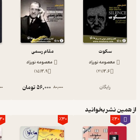
سکوت
مقام رسمی
معصومه نورزاد
معصومه نورزاد
)
15
(
3.9
)
41
(
3.6
56,000
تومان
رایگان
00
80,000
از همین نشر بخوانید
30
٪30
٪30