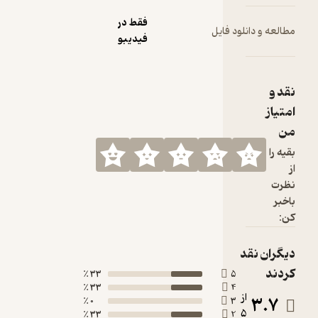
فقط در
 فایل
فیدیبو
33 ٪
33 ٪
0 ٪
33 ٪