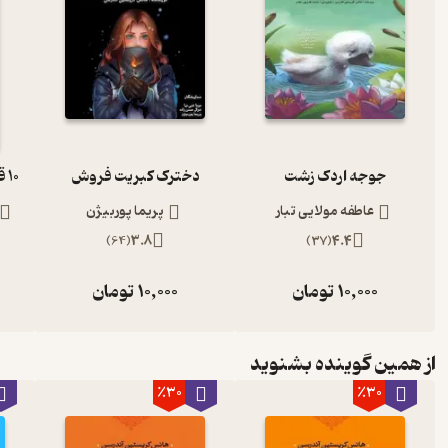
جوجه اردک زشت
دخترک کبریت فروش
عاطفه مولایی تبار
پریما پوربیژن
)
64
(
3.8
)
37
(
4.4
10,000
تومان
10,000
تومان
از همین گوینده بشنوید
٪30
٪30