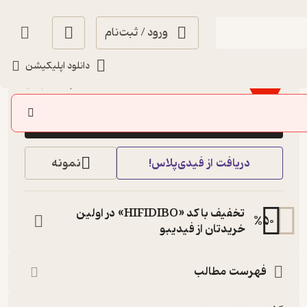
ورود / ثبت‌نام
منتظر امتیاز
دانلود اپلیکیشن
35,000
50,000
٪
30
تومان
خرید
دریافت از فیدی‌پلاس!
نمونه
تخفیف با کد «HIFIDIBO» در اولین
%
50
خریدتان از فیدیبو
فهرست مطالب