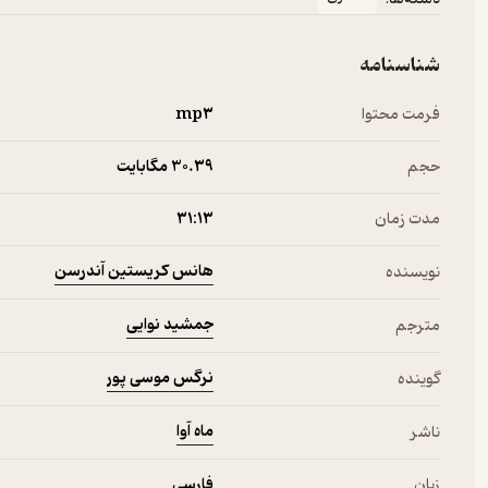
شناسنامه
فرمت محتوا
mp۳
حجم
30.۳۹ مگابایت
مدت زمان
۳۱:۱۳
هانس کریستین آندرسن
نویسنده
جمشید نوایی
مترجم
نرگس موسی پور
گوینده
ماه آوا
ناشر
زبان
فارسی