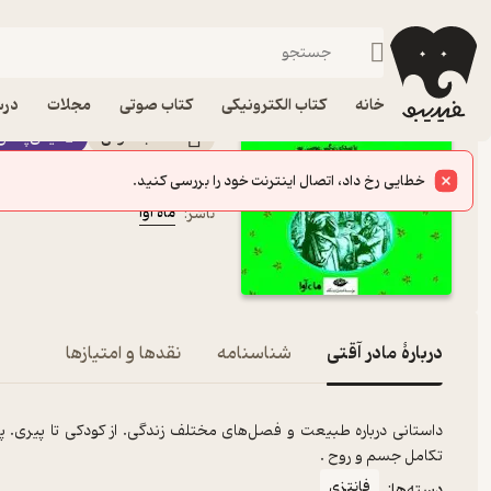
فانتزی
فیدیبو
کتاب صوتی
داستان و رمان
داستان و رمان خارجی
کتاب صوتی مادر آقتی ا
خانه
کتاب الکترونیکی
کتاب صوتی
مجلات
درس
کتاب صوتی
فیدی‌پلاس
هانس کریستین آندرسن
نویسنده
:
خطایی رخ داد، اتصال اینترنت خود را بررسی کنید.
نرگس موسی پور
گوینده
:
ماه آوا
ناشر
:
دربارۀ مادر آقتی
شناسنامه
نقدها و امتیازها
داستانی درباره طبیعت و فصل‌های مختلف زندگی. از کودکی تا پیری. پر
تکامل جسم و روح .
فانتزی
دسته‌ها: