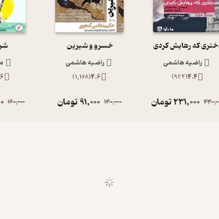
ختری که رهایش کردی
خسرو و شیرین
شر
راضیه هاشمی
راضیه هاشمی
م
.6
)
1,168
(
4.6
)
924
(
4.4
231,000
تومان
91,000
تومان
0
140,000
130,000
330,0