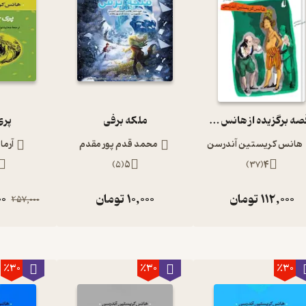
10 قصه برگزیده از هانس کریستین آندرسن
ملکه برفی
پری
هانس کریستین آندرسن
محمد قدم پور مقدم
آرما
)
5
(
5
)
37
(
4
112,000
تومان
10,000
تومان
00
257,000
٪30
٪30
٪30