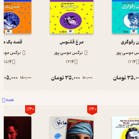
 رفوگری
مرغ ققنوس
قصه یک ماد
س موسی پور
نرگس موسی پور
نرگس موسی 
)
5
(
4
)
3
(
4
)
2
(
4
35,0
تومان
35,000
تومان
105,000
ت
150,000
50,000
همه
٪30
٪30