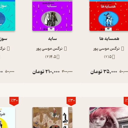
همسایه ها
سایه
سوزن
نرگس موسی پور
نرگس موسی پور
نرگ
)
4
(
4.5
)
2
(
5
35,000
تومان
210,000
تومان
00
50,000
300,000
50,00
٪30
٪30
٪