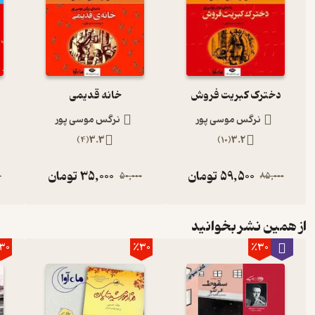
دخترک کبریت فروش
خانه قدیمی
نرگس موسی پور
نرگس موسی پور
)
4
(
3.3
)
10
(
3.2
59,500
تومان
35,000
تومان
0
50,000
85,000
از همین نشر بخوانید
30
٪30
٪30