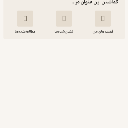
گذاشتن این عنوان در...
قفسه‌های من
نشان‌شده‌ها
مطالعه‌شده‌ها
مادر آقتی
هانس کریستین آندرسن
نرگس موسی پور
ماه آوا
منتظر امتیاز
35,000
50,000
٪
30
تومان
دریافت از فیدی‌پلاس!
نمونه