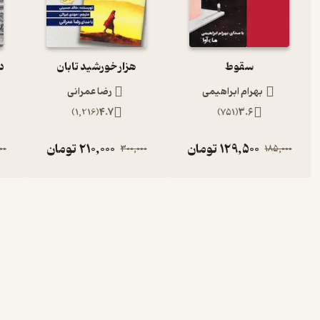
سقوط
هزار خورشید تابان
د
بهرام ابراهیمی
رضا عمرانی
)
1,216
(
4.7
)
751
(
3.6
129,500
تومان
210,000
تومان
00
300,000
185,000