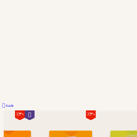
همه
٪30
٪30