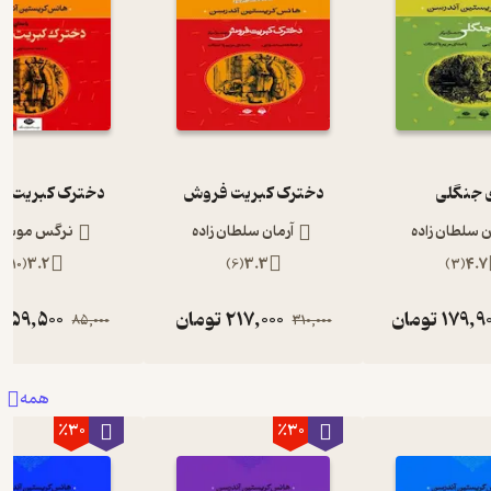
 جنگلی
دخترک کبریت فروش
دخترک کبریت 
ن سلطان زاده
آرمان سلطان زاده
نرگس موسی 
)
10
(
3.2
)
6
(
3.3
)
3
(
4.7
179,9
تومان
217,000
تومان
59,500
ت
85,000
310,000
همه
٪30
٪30