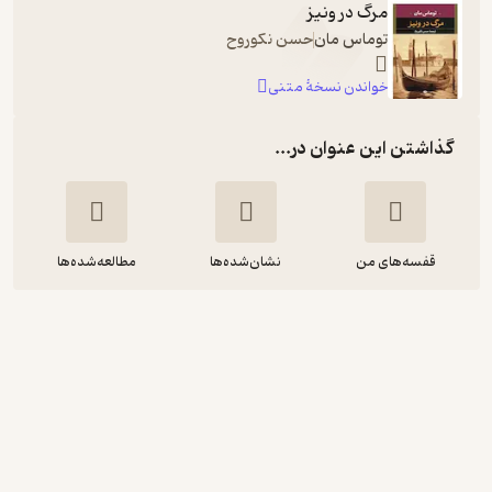
مرگ در ونیز
توماس مان
حسن نکوروح
خواندن نسخۀ متنی
گذاشتن این عنوان در...
قفسه‌های من
نشان‌شده‌ها
مطالعه‌شده‌ها
مرگ در ونیز
توماس مان
آرمان سلطان زاده
آوانامه
تلخ ☕️
(
2
)
3
(36)