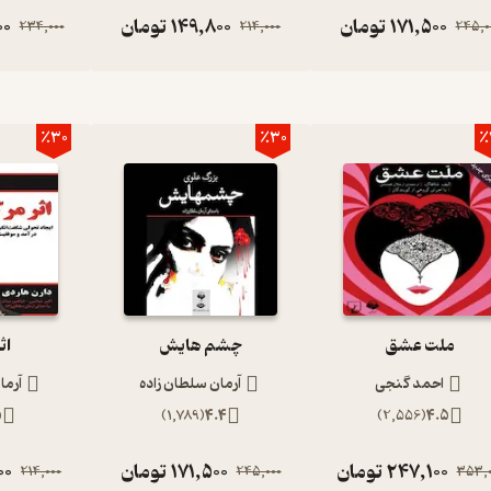
171,500
تومان
149,800
تومان
00
234,000
214,000
245,0
٪30
٪30
٪
ملت عشق
چشم هایش
اث
احمد گنجی
آرمان سلطان زاده
آرما
5
)
1,789
(
4.4
)
2,556
(
4.5
247,100
تومان
171,500
تومان
00
214,000
245,000
353,0