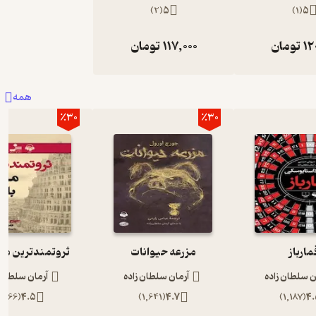
)
2
(
5
)
1
(
5
12
تومان
117,000
تومان
همه
٪30
٪30
مارباز
مزرعه حیوانات
ثروتمندترین مرد
ن سلطان زاده
آرمان سلطان زاده
آرمان سلطان 
)
866
(
4.5
)
1,641
(
4.7
)
1,187
(
4.