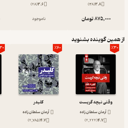
)
28
(
3.6
)
38
(
3.8
آن‌چه در بالا خواندید بررسی و نقد کتاب مرگ در ونیز اثر توماس مان بو
دیگر کتاب‌ها در زمینه‌ی داستان‌های آلمانی می‌توانید به قسمت دسته‌بن
875,000
تومان
ناموجود
0
از همین گوینده بشنوید
30
٪60
٪30
وقتی نیچه گریست
کلیدر
آرمان سلطان زاده
آرمان سلطان زاده
)
2,785
(
4.7
)
2,222
(
4.7