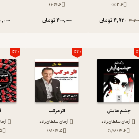
)
10
(
4.6
)
8
(
3.6
د.خرید و دانلود این اثر در همین صفحه امکان‌پذیر است. برای مطالعه‌ی
دی کتاب‌ها مراجعه و کتاب‌های این موضوع را یکجا مشاهده کنید.
4,920
تومان
400,000
تومان
0,000
12,30
٪30
٪30
٪
چشم هایش
اثر مرکب
ق
آرمان سلطان زاده
آرمان سلطان زاده
آرما
5
)
919
(
4.5
)
1,789
(
4.4