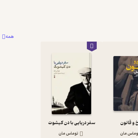
0
0
3
همه
 و قانون
سفر دریایی با دن کیشوت
وماس مان
توماس مان