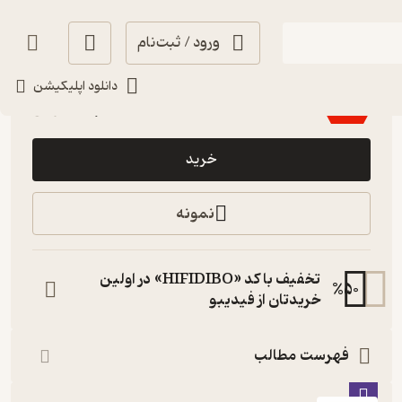
ورود / ثبت‌نام
تلخ ☕️
(
2
)
3
(36)
دانلود اپلیکیشن
144,900
207,000
٪
30
تومان
خرید
نمونه
تخفیف با کد «HIFIDIBO» در اولین
%
50
خریدتان از فیدیبو
فهرست مطالب