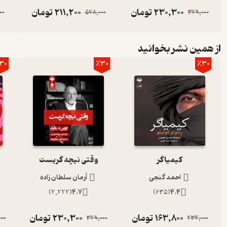
230,300
تومان
211,200
تومان
00
528,000
329,000
از همین نشر بخوانید
30
٪30
٪30
کیمیاگر
وقتی نیچه گریست
احمد گنجی
آرمان سلطان زاده
)
2,222
(
4.7
)
635
(
4.4
163,800
تومان
230,300
تومان
00
329,000
234,000