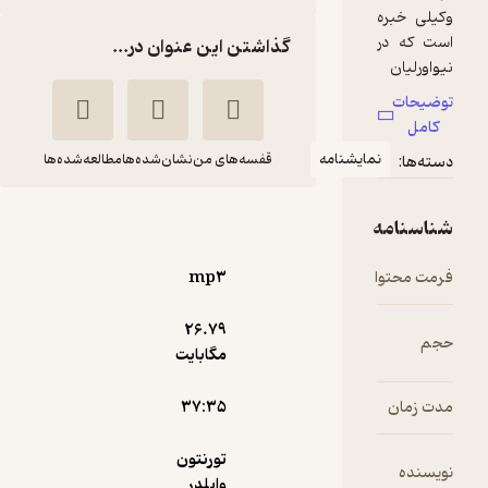
گذاشتن این عنوان در...
قفسه‌های من
نشان‌شده‌ها
مطالعه‌شده‌ها
ملکه های فرانسه
تورنتون
راضیه
وایلدر
هاشمی
mp۳
ماه آوا
26.۷۹
مگابایت
سرگرم‌کننده 🧩
(
4
)
3.6
(13)
۳۷:۳۵
105,000
150,000
٪
30
تومان
تورنتون
وایلدر