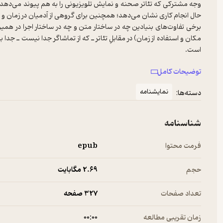
وجه مشترکی که تئاتر صحنه و نمایش تلویزیونی را به هم پیوند می‌دهد،
حال انجام کاری نشان می‌دهد؛ همچنین برای گروهی از آدمیان در زمان 
برخی تفاوت‌های بنیادین چه در ساختار متن و چه در ساختار اجرا در همی
مکان و استفاده از زمان) در مقابلِ تئاتر ـ که از تماشاگر جدا نیست ـ ج
در مورد تئاتر و رسانه پژوهش‌های متنوعی می‌توان انجام داد. اکنون تئات
توضیحات کامل
این نوشتار می‌کوشد تا با طرح این موضوع که یکی از علت‌های اساسی کم‌تو
نمایشنامه
دسته‌ها:
صحنه است، به چگونگی تعامل بهتر این دو رسانه با یکدیگر بپردازد. بدیهی ا
مؤثر و مفید خواهد بود.
شناسنامه
فرمت محتوا
epub
حجم
2.۶۹ مگابایت
تعداد صفحات
327 صفحه
زمان تقریبی مطالعه
۰۰:۰۰