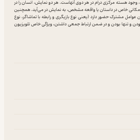
 وجود هسته مرکزی درام در هر دوی آنهاست. هر دو نمایش، انسان را در
و مکانی خاص در داستان یا واقعه مشخص، به نمایش در می‌آید. همچنین
ن عوامل مشترک حضور دارد (یعنی نوع بازیگری و رابطه با تماشاگر، نوع
دا بودن و تنها بودن و در ضمن ارتباط جمعی داشتن، ویژگی خاص تلویزیون
ر در رسانه در قالب «تله‌تئاتر» یا «تئاتر تلویزیونی» تجلی یافته است.
جهی مخاطبان به این برنامه‌ها، ناآشنایی با زبان تلویزیون و نیز تئاتر
ست، تلویزیون با امکانات بالقوه‌ای که دارد، برای اعتلای تئاتر در کشور