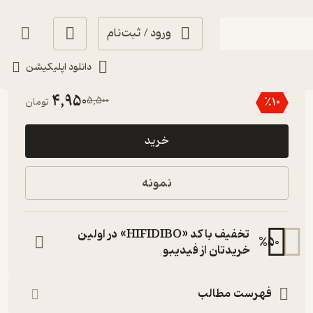
ورود / ثبت‌نام
دانلود اپلیکیشن
3.5
(2)
4,950
5,500
٪
10
تومان
خرید
نمونه
تخفیف با کد «HIFIDIBO» در اولین
%
50
خریدتان از فیدیبو
فهرست مطالب