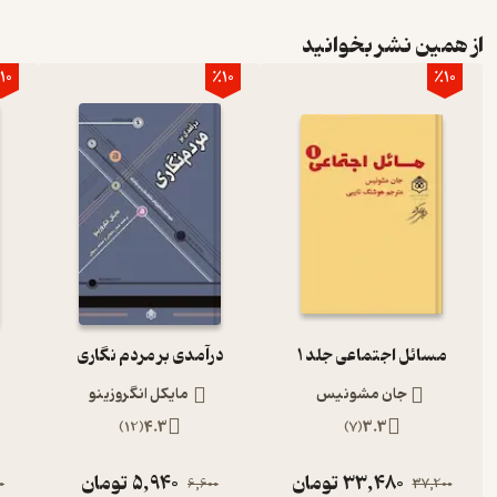
از همین نشر بخوانید
10
٪10
٪10
مسائل اجتماعی جلد 1
درآمدی بر مردم نگاری
جان مشونیس
مایکل انگروزینو
)
12
(
4.3
)
7
(
3.3
33,480
تومان
5,940
تومان
0
6,600
37,200