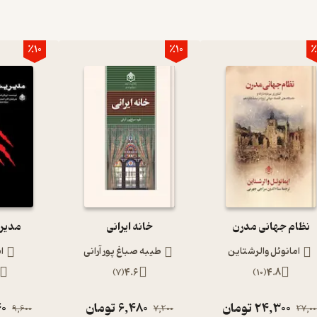
٪10
٪10
٪
نظام جهانی مدرن
خانه ایرانی
مدیر
امانوئل والرشتاین
طیبه صباغ پور آرانی
ا
)
7
(
4.6
)
10
(
4.8
24,300
تومان
6,480
تومان
40
9,600
7,200
27,00