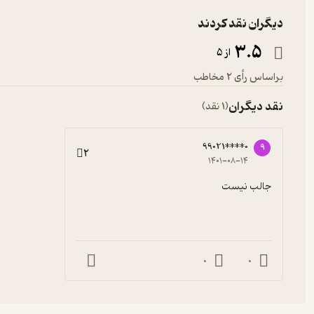
دیگران نقد کردند
3.5
از 5
براساس رأی 2 مخاطب
نقد دیگران
(1 نقد)
99021****0
9
2
۱۴۰۱-۰۸-۱۴
جالب نیست
0
0