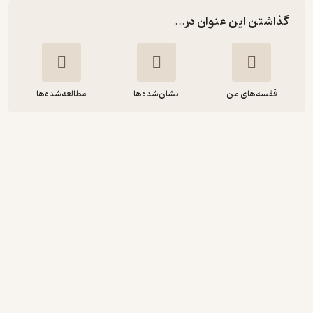
گذاشتن این عنوان در...
قفسه‌های من
نشان‌شده‌ها
مطالعه‌شده‌ها
قواعد اجرای نمایش در تلویزیون
محمود گل محمدی
پژوهشگاه فرهنگ، هنر و ارتباطات
3.5
(2)
4,950
5,500
٪
10
تومان