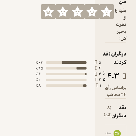
62 ٪
25 ٪
4 ٪
0 ٪
8 ٪
mm1******@gma
هانیه جوان دوست
ه