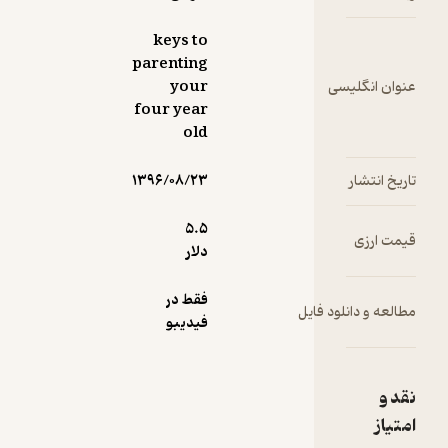
keys to
parenting
your
four year
old
۱۳۹۶/۰۸/۲۳
5.۵
دلار
فقط در
ایل
فیدیبو