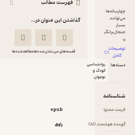
فهرست مطالب
گذاشتن این عنوان در...
قفسه‌های من
نشان‌شده‌ها
مطالعه‌شده‌ها
ناسی
کلیدهای رفتار با کودک
و
چهارساله
ن
مری والاس
مینا اخباری آزاد
انتشارات صابرین
epub
4.3
(24)
)
راوی
110,000
220,000
٪
50
تومان