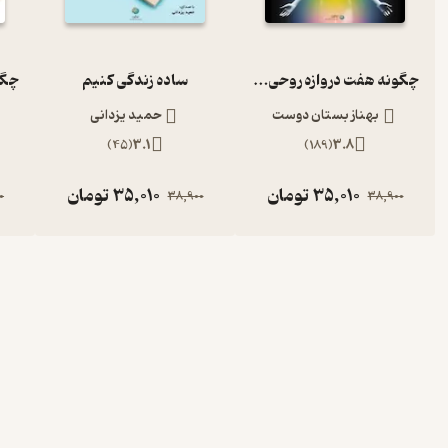
چگونه هفت دروازه روحی خویش را بگشاییم؟
ساده زندگی کنیم
بهناز بستان دوست
حمید یزدانی
)
45
(
3.1
)
189
(
3.8
35,010
تومان
35,010
تومان
0
38,900
38,900