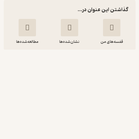
گذاشتن این عنوان در...
قفسه‌های من
نشان‌شده‌ها
مطالعه‌شده‌ها
کلیدهای طلایی بازاریابی شناختی جلد 2
راجر دالی
محسن افتاده حال
نشر نوژین
3
(2)
65,610
72,900
٪
10
تومان