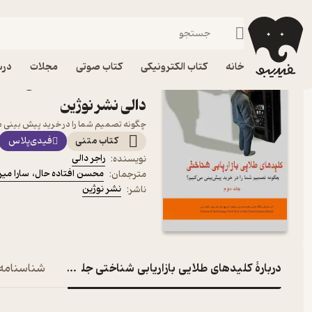
مارکتینگ
فیدیبو
کتاب الکترونیکی
مدیریت و بازاریابی
خانه
کتاب الکترونیکی
کتاب صوتی
مجلات
درس
دالی نشر نوژین
چگونه تصمیم شما را در خرید پیش بینی 
کتاب متنی
فیدی‌پلاس
راجر دالی
نویسنده
:
محسن افتاده حال
،
سارا میر
مترجمان
:
نشر نوژین
ناشر
:
دربارۀ کلیدهای طلایی بازاریابی شناختی جلد 2
شناسنامه