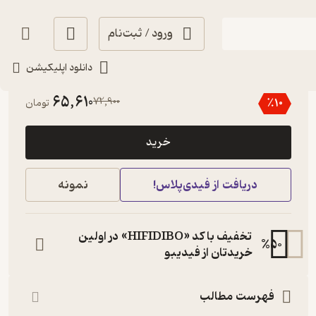
ورود / ثبت‌نام
دانلود اپلیکیشن
3
(2)
65,610
72,900
٪
10
تومان
خرید
دریافت از فیدی‌پلاس!
نمونه
تخفیف با کد «HIFIDIBO» در اولین
%
50
خریدتان از فیدیبو
فهرست مطالب