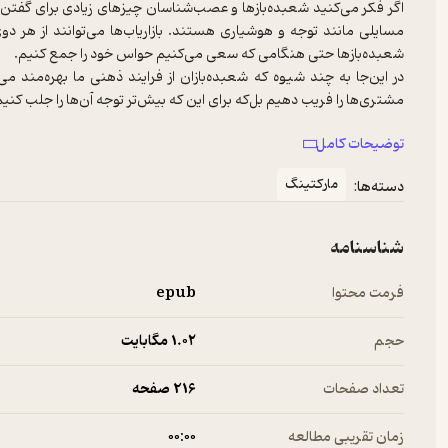
اگر فکر می‌کنید شعبده‌بازها و عصب‌شناسان چیزهای زیادی برای گفتن ب
مسایلی مانند توجه و هوشیاری هستند. بازاریاب‌ها می‌توانند از هر دوی
در این‌جا به چند شیوه که شعبده‌بازان از فرایند ذهنی ما بهره‌مند می‌ش
من خود را فردی با قابلیت انجام چند کار در یک زمان می‌دانم و بدون شک ت
توضیحات کامل
روی صحنه نشان می‌دهد ما تنها می‌توانیم به یک چیز در یک زمان توجه 
مارکتینگ
دسته‌ها:
عصب‌شناسان، تمرکز توجه ما را با درخشش نورافکن بر روی چیزی بررسی م
دیگر بر می‌گیریم. اصطلاح بینایی تونلی به خصوص برای شرح این موضو
شناسنامه
بازاریاب‌ها باید از این امر مطمئن باشند که توجه مشتری خود را به جای
یا بدتر از این، با حواسش به کار دیگری باشد که فروشنده در حال انجام
فرمت محتوا
epub
فروش از دست رفته است.
حجم
1.۰۲ مگابایت
تعداد صفحات
216 صفحه
زمان تقریبی مطالعه
۰۰:۰۰