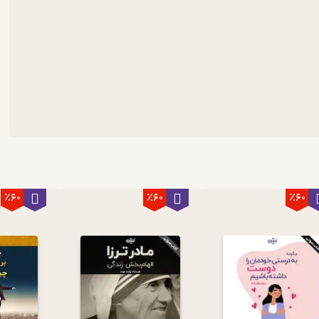
٪60
٪60
٪60