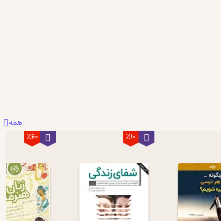
همه
٪60
٪10