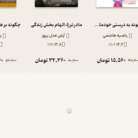
چگونه به درستی خودمان را دوست داشته باشیم؟
مادر ترزا، الهام بخش زندگی
راضیه هاشمی
آرش عدل پرور
ر
)
72
(
3.8
)
102
(
4.2
15,560
تومان
32,360
تومان
60
56,900
80,900
38,90