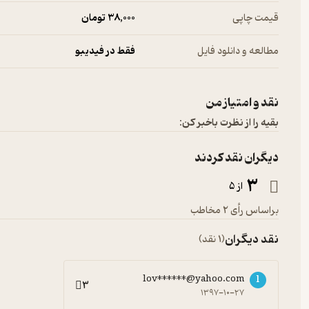
قیمت چاپی
38,000 تومان
مطالعه و دانلود فایل
فقط در فیدیبو
نقد و امتیاز من
بقیه را از نظرت باخبر کن:
دیگران نقد کردند
3
از 5
براساس رأی 2 مخاطب
نقد دیگران
(1 نقد)
lov******@yahoo.com
l
3
۱۳۹۷-۱۰-۲۷