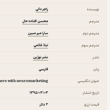
راجر دالی
نویسنده
محسن افتاده حال
مترجم
سارا میر مبین
مترجم دوم
لیلا غلامی
مترجم سوم
نشر نوژین
ناشر
زبان
فارسی
عنوان انگلیسی
mers with neuromarketing
تاریخ انتشار
۱۳۹۵/۰۳/۰۳
قیمت ارزی
3 دلار