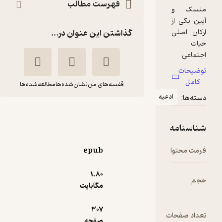
فهرست مطالب
گذاشتن این عنوان در...
قفسه‌های من
نشان‌شده‌ها
مطالعه‌شده‌ها
دعیه
آیین و اسطوره در ایران
شیعی
جبار رحمانی
epub
نشر خیمه
1.۸۰
مگابایت
4.4
(5)
3,150
3,500
٪
10
تومان
307
ت
صفحه