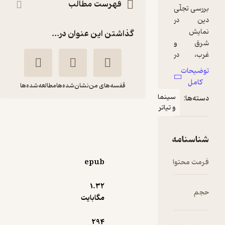
فهرست مطالب
گذاشتن این عنوان در...
قفسه‌های من
نشان‌شده‌ها
مطالعه‌شده‌ها
ینما
تیاتر
تجلّی دین در نمایش
شرق و غرب
حسین فدایی حسین
انتشارات نمایش
epub
1.۳۲
منتظر امتیاز
مگابایت
54,000
60,000
٪
10
تومان
294