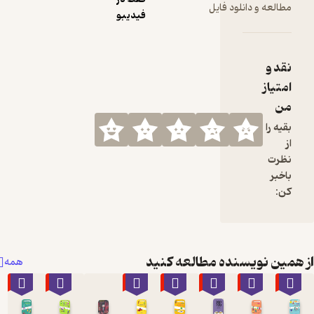
ود فایل
فیدیبو
نده مطالعه کنید
همه
٪50
٪50
٪50
٪50
٪10
٪50