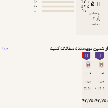
0 ٪
0 ٪
0 ٪
نده مطالعه کنید
همه
٪10
یان
تومان