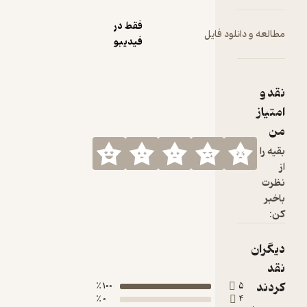
فقط در
ود فایل
فیدیبو
100 ٪
0 ٪