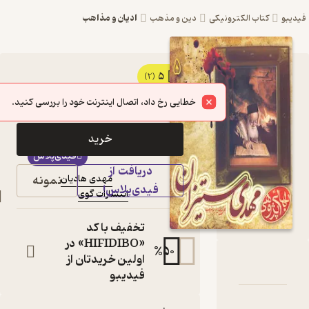
ادیان و مذاهب
ترونیکی
دین و مذهب
5
کتاب مهدی ستیزان
(2)
3,600
4,000
٪
10
تومان
اثر مهدی هادیان نشر
خطایی رخ داد، اتصال اینترنت خود را بررسی کنید.
انتشارات گوی
خرید
کتاب
فیدی‌پلاس
متنی
دریافت از
نمونه
مهدی هادیان
نویسنده
:
فیدی‌پلاس!
انتشارات گوی
ناشر
:
تخفیف با کد
«HIFIDIBO» در
%
50
اولین خریدتان از
ی ستیزان
امه
دها و امتیازها
فیدیبو