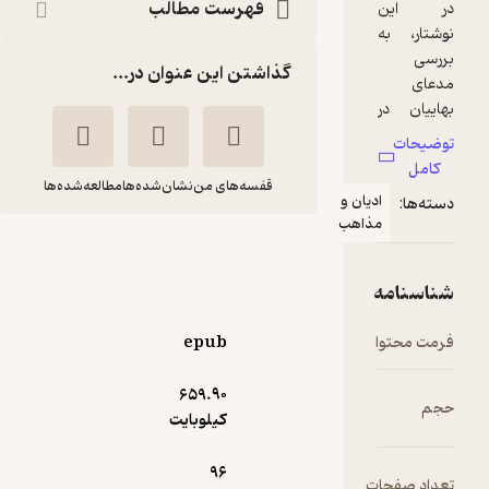
فهرست مطالب
گذاشتن این عنوان در...
قفسه‌های من
نشان‌شده‌ها
مطالعه‌شده‌ها
یان و
ذاهب
مهدی ستیزان
مهدی هادیان
انتشارات گوی
epub
659.۹۰
5
(2)
کیلوبایت
3,600
4,000
٪
10
تومان
96
ت