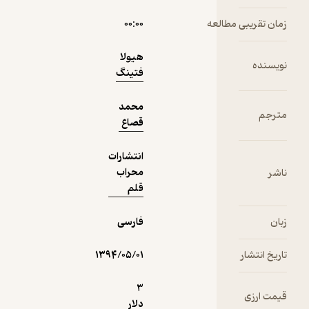
نمونه
فیدی‌پلاس!
مطالعه
۰۰:۰۰
هیولا
فتینگ
محمد
قصاع
انتشارات
محراب
قلم
فارسی
۱۳۹۴/۰۵/۰۱
3
دلار