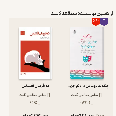
از همین نویسنده مطالعه کنید
٪60
چگونه بهترین بازیگر جهان شوم؟
ده فرمان اقتباس
سامی صالحی ثابت
سامی صالحی ثابت
)
3
(
5
)
123
(
4
28,000
تومان
342,000
تومان
70,000