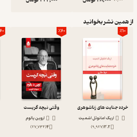
از همین نشر بخوانید
60
٪60
٪10
خرده جنایت های زناشوهری
وقتی نیچه گریست
اریک امانوئل اشمیت
اروین یالوم
)
27,734
(
4
)
9,927
(
3.2