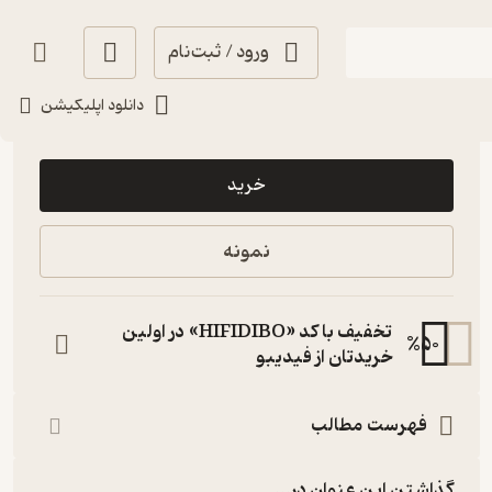
ورود / ثبت‌نام
دانلود اپلیکیشن
84,000
منتظر امتیاز
تومان
خرید
نمونه
تخفیف با کد «HIFIDIBO» در اولین
%
50
خریدتان از فیدیبو
فهرست مطالب
گذاشتن این عنوان در...