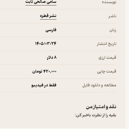
سامی صالحی ثابت
نویسنده
گفتگو درباره‌ی مسائل جنسی در محافل عمومی و رسمی، فقدان برنامه‌ی
کشور، فقدان دانش و مهارت مراقبت جنسی در نسل جوان و عارضه‌ها، آسیب
نشر قطره
ناشر
همه در این فصل مرور می‌شوند. این بحران ازاین‌رو انتخاب شده است ک
میراث چهارده‌سالگی می‌شود.
زبان
فارسی
فصل ششم به مفهوم تاب‌آوری می‌پردازد؛ مفهومی که تقریباً هیچ‌یک 
مفهومی که همه‌ی اقشار جامعه به‌منظور عبور کم‌آسیب از وضعیت بحرانی ب
اشاره دارد به ضرورت وجود حلقه‌ای مفقود در ارتباطات بزرگسالان با
تاریخ انتشار
۱۴۰۵/۰۳/۲۴
جای‌جای نمایشنامه‌ی میراث چهارده‌سالگی احساس می‌شود. «آدم ام
به‌تفصیل پاسخ داده می‌شود.
قیمت ارزی
8 دلار
قیمت چاپی
420,000 تومان
مطالعه و دانلود فایل
فقط در فیدیبو
نقد و امتیاز من
بقیه را از نظرت باخبر کن: