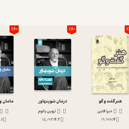
٪60
٪60
٪
هنر گفت و گو
درمان شوپنهاور
مامان و
دبرا فاین
اروین یالوم
.1
)
5,093
(
4.2
)
9,978
(
4