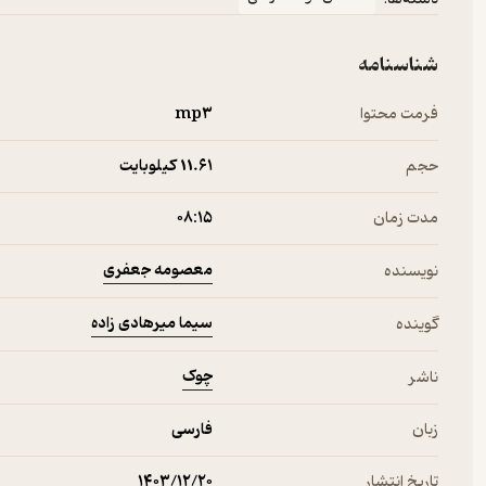
شناسنامه
فرمت محتوا
mp۳
حجم
11.۶۱ کیلوبایت
مدت زمان
۰۸:۱۵
معصومه جعفری
نویسنده
سیما میرهادی زاده
گوینده
چوک
ناشر
زبان
فارسی
تاریخ انتشار
۱۴۰۳/۱۲/۲۰