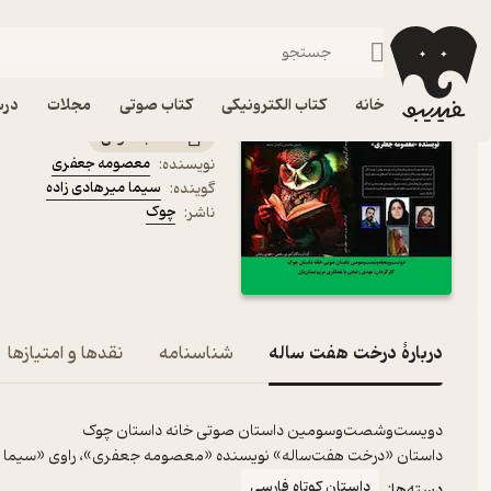
داستان کوتاه فار
فیدیبو
کتاب صوتی
داستان و رمان
داستان و رمان فارسی
کتاب صوتی درخت هفت س
خانه
کتاب الکترونیکی
کتاب صوتی
مجلات
درس
کتاب صوتی
معصومه جعفری
نویسنده
:
سیما میرهادی زاده
گوینده
:
چوک
ناشر
:
دربارۀ درخت هفت ساله
شناسنامه
نقدها و امتیازها
دویست‌وشصت‌وسومین داستان صوتی خانه داستان چوک
داستان «درخت هفت‌‌ساله» نویسنده «معصومه جعفری»، راوی «سیما میر
داستان کوتاه فارسی
دسته‌ها: