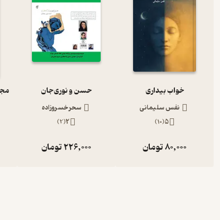
خواب بیداری
حسن و نوری‌جان
نفس سلیمانی
سحر خسروزاده
)
2
(
2
)
10
(
5
80,000
تومان
226,000
تومان