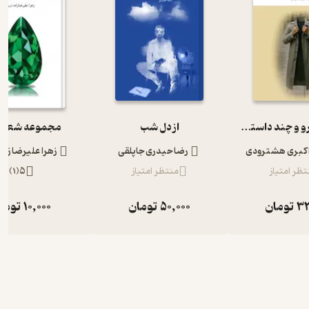
شاید پیاده‌رو و چند داستان دیگر
از دل شب
مجموعه شعر ز
کبری هشترودی
رضا حیدری جاپلقی
زهرا علیرضا زاد
تظر امتیاز
منتظر امتیاز
5
(
1
)
33
تومان
50,000
تومان
10,000
توما