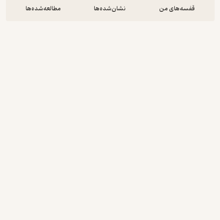
قفسه‌های من
نشان‌شده‌ها
مطالعه‌شده‌ها
درخت هفت ساله
معصومه جعفری
سیما میرهادی زاده
چوک
رایگان
3.5
(2)