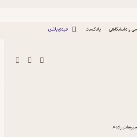
سی
اله اثر معصومه جعفری
ی و دانشگاهی
پادکست
فیدی‌پلاس
هادی‌‌زاده».