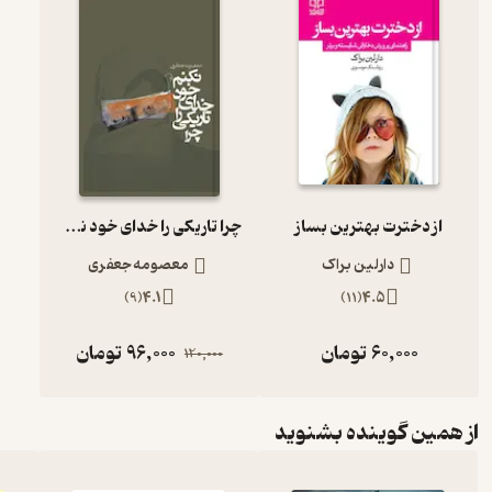
از دخترت بهترین بساز
چرا تاریکی را خدای خود نکنم
دارلین براک
معصومه جعفری
)
9
(
4.1
)
11
(
4.5
60,000
تومان
96,000
تومان
120,000
از همین گوینده بشنوید