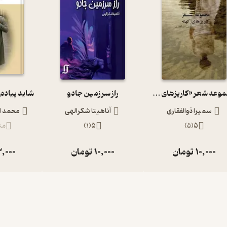
مجموعه شعر «کاریزهای کهنه»
راز سرزمین جادو
سمیرا ذوالفقاری
آناهیتا شکرالهی
محمد ا
5
(
5
)
5
(
1
)
من
10,000
تومان
10,000
تومان
,000