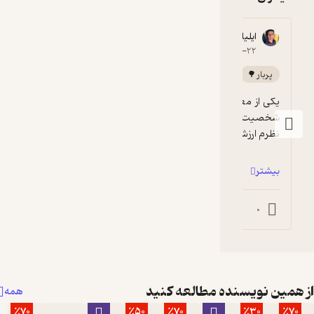
ایلیا زمانی
5
۱۴۰۴-۱۲-۲۲
پربار 🌳
یکی از معدود کتاب‌هایی بود که تونستم با عمق 
شخصیت پردازی نویسنده ارتباط برقرار کنم. به 
نظرم ارزش مطالعه رو داره،چون جهان...
بیشتر
0
0
همین نویسنده مطالعه کنید
همه
٪70
٪50
٪70
٪30
٪70