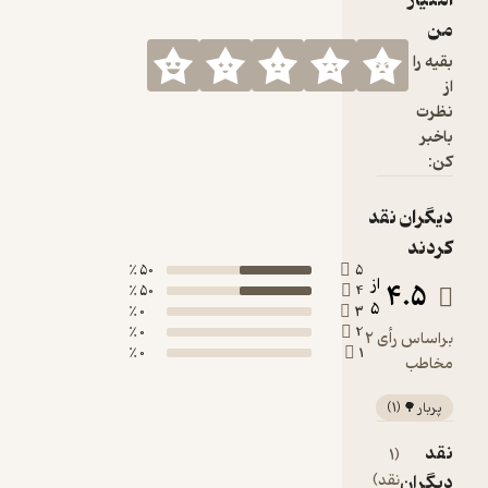
امتیاز
من
بقیه را
از
نظرت
باخبر
کن:
دیگران نقد
کردند
50 ٪
5
از
4.5
50 ٪
4
5
0 ٪
3
0 ٪
2
براساس رأی 2
0 ٪
1
مخاطب
پربار 🌳
(
1
)
نقد
(1
دیگران
نقد)