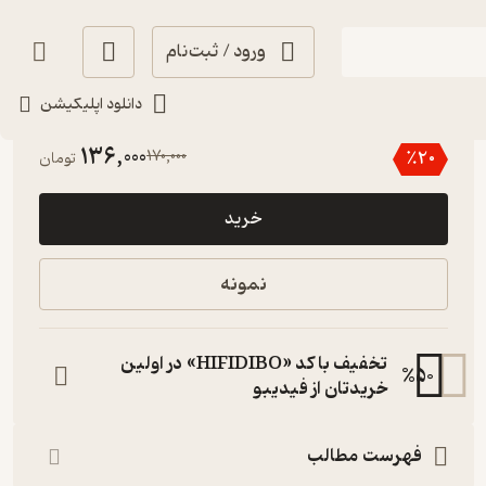
ورود / ثبت‌نام
دانلود اپلیکیشن
5
(1)
136,000
170,000
٪
20
تومان
خرید
نمونه
تخفیف با کد «HIFIDIBO» در اولین
%
50
خریدتان از فیدیبو
فهرست مطالب