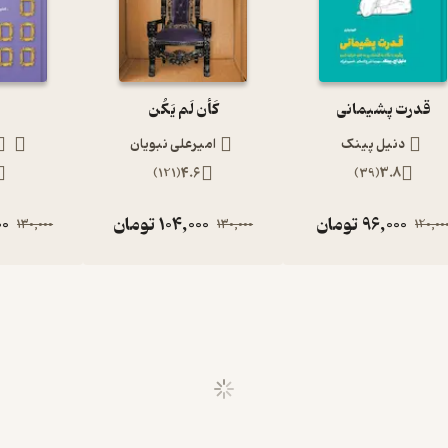
قدرت پشیمانی
کَأن لَم یَکُن
ف
دنیل پینک
امیرعلی نبویان
)
121
(
4.6
)
39
(
3.8
96,000
تومان
104,000
تومان
00
130,000
130,000
120,00