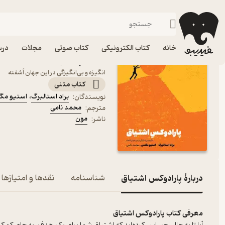
موفقیت و انگیزشی
فیدیبو
کتاب الکترونیکی
روانشناسی
خانه
کتاب الکترونیکی
کتاب صوتی
مجلات
درس
کتاب پارادوکس اشتیاق اثر
انگیزه و بی‌انگیزگی در این جهان آشفته
کتاب متنی
براد استالبرگ
،
استیو م
نویسندگان
:
محمد نامی
مترجم
:
مون
ناشر
:
دربارۀ پارادوکس اشتیاق
شناسنامه
نقدها و امتیازها
معرفی کتاب پارادوکس اشتیاق