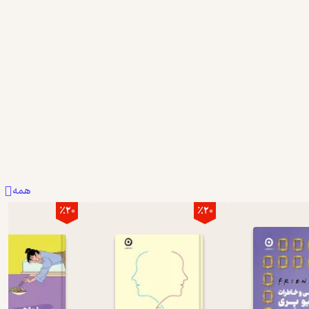
همه
٪20
٪20