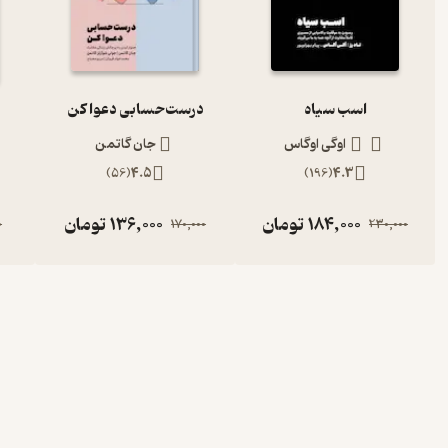
اسب سیاه
درست‌حسابی دعوا کن
اوگی اوگاس
جان گاتمن
)
56
(
4.5
)
196
(
4.3
184,000
تومان
136,000
تومان
0
170,000
230,000