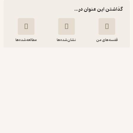
گذاشتن این عنوان در...
قفسه‌های من
نشان‌شده‌ها
مطالعه‌شده‌ها
پارادوکس اشتیاق
براد استالبرگ
محمد نامی
مون
5
(1)
136,000
170,000
٪
20
تومان