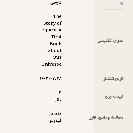
ه
فارسی
. این
ب را
The
ید تا در
Story of
ن سفر
Space: A
 و به
First
ن انگلیسی
نگ
Book
د،
about
گیری
Our
ان‌ها
Universe
رگان را
ا کنید،
 انتشار
۱۴۰۳/۰۷/۲۸
فر
ن
3
نی
 ارزی
دلار
د که
 ماه
فقط در
ه و دانلود فایل
فیدیبو
ذارد و
ید چه