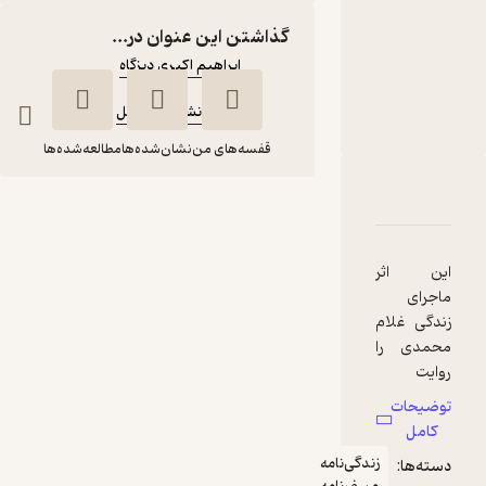
کتاب متنی
گذاشتن این عنوان در...
نویسنده
:
ابراهیم اکبری دیزگاه
ناشر
:
چاپ و نشر بین الملل
قفسه‌های من
نشان‌شده‌ها
مطالعه‌شده‌ها
ربارۀ از سلاخ‌خانه تا مهدیه
شناسنامه
نقدها و امتیازها
از سلاخ‌خانه تا مهدیه
ابراهیم اکبری دیزگاه
ین اثر
چاپ و نشر بین الملل
اجرای
ندگی غلام
حمدی را
222,000
منتظر امتیاز
تومان
وایت
ی‌کند که
وضیحات
س از
کامل
شنایی
زندگی‌نامه
سته‌ها:
ا شیخ