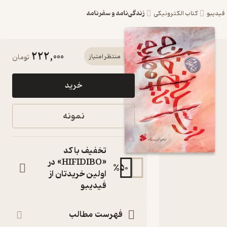
زندگی‌نامه و سفرنامه
کتاب الکترونیکی
222,000
کتاب از
منتظر امتیاز
تومان
سلاخ‌خانه تا
خرید
مهدیه اثر
ابراهیم
نمونه
اکبری دیزگاه
نشر چاپ و
تخفیف با کد
نشر بین
«HIFIDIBO» در
%
50
اولین خریدتان از
الملل
فیدیبو
خرده روایت‌هایی از
زندگی و مواجهات حاج
فهرست مطالب
غلام محمدی با شیخ
احمد کافی