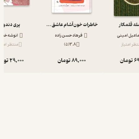
ه قلمکار
خاطرات خون‌آشام عاشق جلد 1
پری دندون
اعیل امینی
فرهاد حسن‌ زاده
انوشه خض
تظر امتیاز
3.8
(
5
)
منتظر امتیا
69
تومان
89,000
تومان
29,000
توما