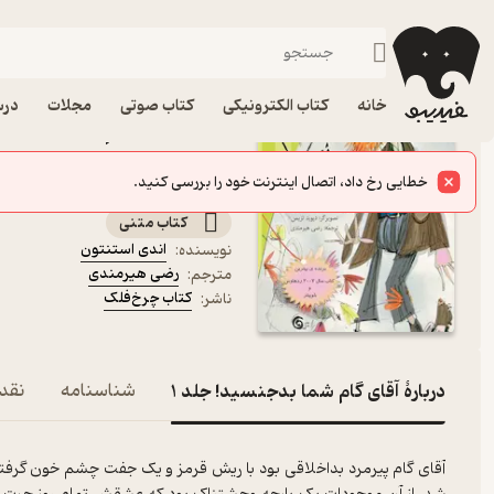
داستان
فیدیبو
کتاب الکترونیکی
کودک
خانه
کتاب الکترونیکی
کتاب صوتی
مجلات
درس
نشر کتاب چرخ‌فلک
مجموعه گام به گام با آقای گام
کتاب متنی
اندی استنتون
نویسنده
:
رضی هیرمندی
مترجم
:
کتاب چرخ‌فلک
ناشر
:
دربارۀ آقای گام شما بدجنسید! جلد 1
شناسنامه
نقده
آقای گام پیرمرد بداخلاقی بود با ریش قرمز و یک جفت چشم خون گرفته 