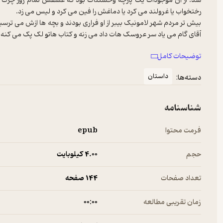
شد. از آن موجودات یک پارچه وحشتناک بود که عشقش تمام روز چرت زدن 
رختخواب یا غرولند می کرد یا دماغش را فین می کرد و لیس می زد.
بیش تر مردم شهر لامونیک بیبر از او فراری بودند و بچه ها ازش می ترسی
آقای گام می یاد سر عروسک هات داد می زنه و کتاب هاتو لک پک می کنه.
قای گام، پیرمردی کثیف و شلخته است که از کودکان، حیوانات، شادی، سرگ
توضیحات کامل
حاوی شخصیت های جالبی هستند که به همراه آقای گام، ماجراهای عجیب 
سطوح توانایی مناسب است و هم کودکان و هم بزرگسالان را سرگرم می کن
داستان
دسته‌ها:
شناسنامه
فرمت محتوا
epub
حجم
4.۰۰ کیلوبایت
تعداد صفحات
144 صفحه
زمان تقریبی مطالعه
۰۰:۰۰