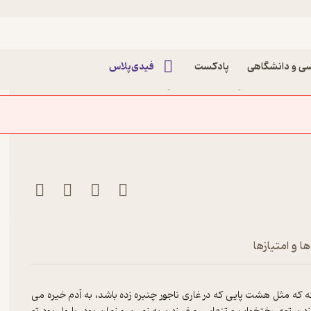
ی و دانشگاهی
پادکست
فیدی‌پلاس
کتاب آقای گام شما بدجنسید! جلد 1 اثر اندی استنتون
ا و امتیازها
که مثل هشت پایی که در غاری ناجور چنبره زده باشد، به آدم خیره می