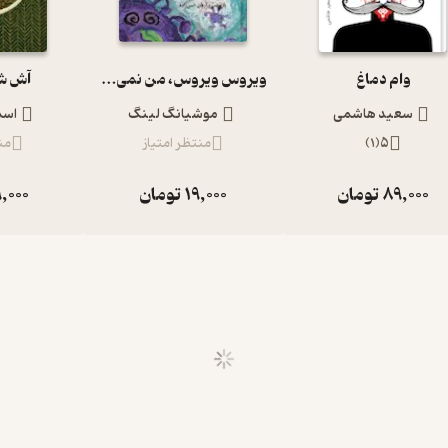
وام دماغ
ویروس ویروس، من نمی ترسم!
آش شل
سعید هاشمی
موشیانگ لینگ
اسم
5
(
1
)
منتظر امتیاز
من
89,000
تومان
19,000
تومان
,000