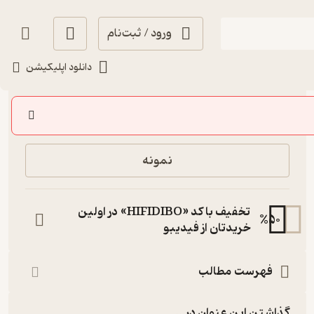
ورود / ثبت‌نام
دانلود اپلیکیشن
89,000
3
(2)
تومان
خرید
نمونه
تخفیف با کد «HIFIDIBO» در اولین
%
50
خریدتان از فیدیبو
فهرست مطالب
گذاشتن این عنوان در...