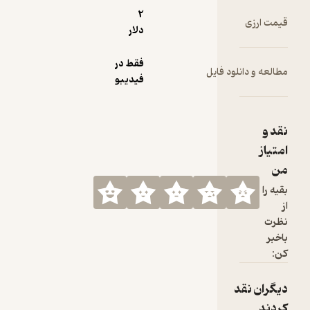
ا
2
به
دلار
فقط در
انلود فایل
یر
فیدیبو
قد