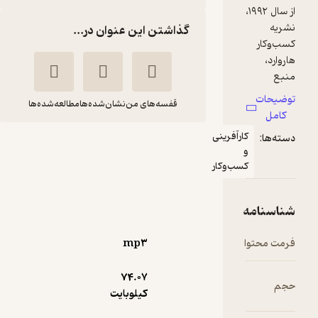
از سال ۱۹۹۲،
گذاشتن این عنوان در...
قفسه‌های من
نشان‌شده‌ها
مطالعه‌شده‌ها
ر
کارآفرینی
مدیریت زمان
و
 و
دانشکده کسب
مهربان
کسب‌وکار
ز
و کار هاروارد
جزینی
ن
بر
هورمزد
ه
ا
وا
mp۳
آموزنده 🦉
(
1
)
3
(2)
18,000
20,000
٪
10
تومان
74.۰۷
و
کیلوبایت