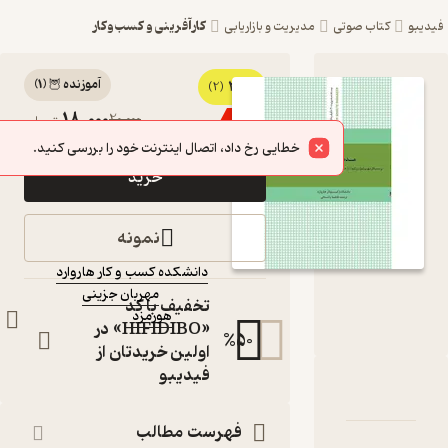
کارآفرینی و کسب‌وکار
صوتی
مدیریت و بازاریابی
آموزنده 🦉
(
1
)
3
کتاب صوتی
(2)
18,000
20,000
٪
10
تومان
مدیریت زمان اثر
خطایی رخ داد، اتصال اینترنت خود را بررسی کنید.
دانشکده کسب و
خرید
کار هاروارد
کتاب صوتی
نمونه
نویسنده
:
دانشکده کسب و کار هاروارد
مهربان جزینی
گوینده
:
تخفیف با کد
هورمزد
ناشر
:
«HIFIDIBO» در
%
50
اولین خریدتان از
فیدیبو
دیریت زمان
سنامه
نقدها و امتیازها
فهرست مطالب