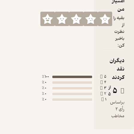
امتیاز
انه آزادی نام
گرفته است.
من
بقیه را
از
نظرت
باخبر
کن:
دیگران
نقد
کردند
100 ٪
5
0 ٪
4
از
5
0 ٪
3
0 ٪
2
5
0 ٪
1
براساس
رأی 2
مخاطب