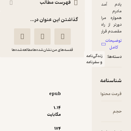
فهرست مطالب
گذاشتن این عنوان در...
قفسه‌های من
نشان‌شده‌ها
مطالعه‌شده‌ها
دگی‌نامه
 سفرنامه
سعی هشتم
محسن امامیان
انتشارات شهید کاظمی
epub
1.۱۴
منتظر امتیاز
مگابایت
42,000
70,000
٪
40
تومان
174