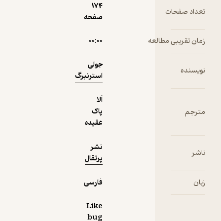
174
ت
160,000
صفحه
منتظر امتیاز
تومان
مطالعه
۰۰:۰۰
جولی
دریافت از
نمونه
استرنبرگ
فیدی‌پلاس!
آلا
پاک
عقیده
نشر
پرتقال
فارسی
Like
bug