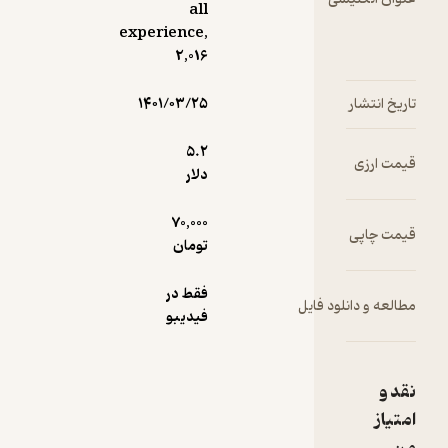
all
experience,
2,016
۱۴۰۱/۰۳/۲۵
5.۲
دلار
70,000
تومان
فقط در
ود فایل
فیدیبو