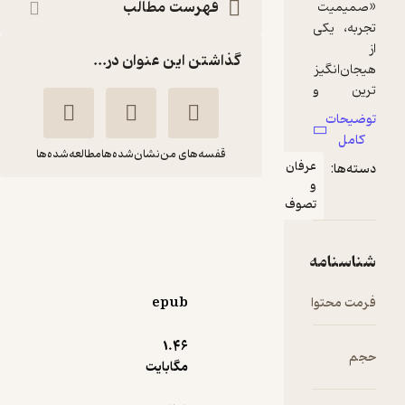
فهرست مطالب
گذاشتن این عنوان در...
قفسه‌های من
نشان‌شده‌ها
مطالعه‌شده‌ها
رفان
صوف
صمیمیت تجربه
روپرت اسپیرا
فرزانه نژاده
نشر ترنگ
epub
پربار 🌳
(
2
)
4.2
(5)
1.۴۶
109,200
مگابایت
تومان