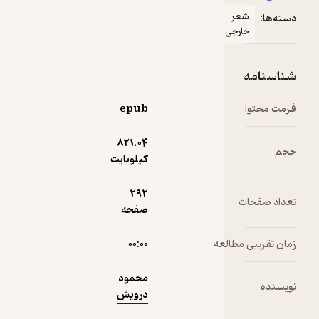
درویش
شعر
دسته‌ها:
است که
خارجی
توسط
محمد اسوار
نمونه
به فارسی
شناسنامه
برگردانده
شده است.
فرمت محتوا
epub
محمود
درویش،
821.۰۴
حجم
شاعر
کیلوبایت
پیشگام و
نامی
292
تعداد صفحات
فلسطین،را
صفحه
به‌حق
می‌توان
زمان تقریبی مطالعه
۰۰:۰۰
ازجمله
شاعران
محمود
جهانی
نویسنده
درویش
دانست که
باوجود