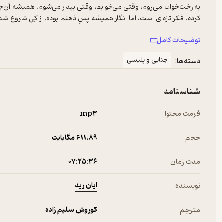
به رخت‌خواب می‌‌روم، وقتی می‌‌خوابم، وقتی بیدار می‌‌شوم. همیشه 
کرده. فکر تازه‌ای است، اما انگار همیشه پسِ ذهنم بوده. از کِی شروع ش
ذهنم کاشته شده باشد چی؟ آیا ناگفته ماندن یک فکر به معنای از دست 
توضیحات کامل
اول هم قرار بوده همه‌چیز همین گونه تمام شود.
جنایی و پلیسی
دسته‌ها:
شناسنامه
فرمت محتوا
mp۳
حجم
611.۸۹ مگابایت
مدت زمان
۰۷:۲۵:۳۶
ایان رید
نویسنده
کوروش سلیم زاده
مترجم