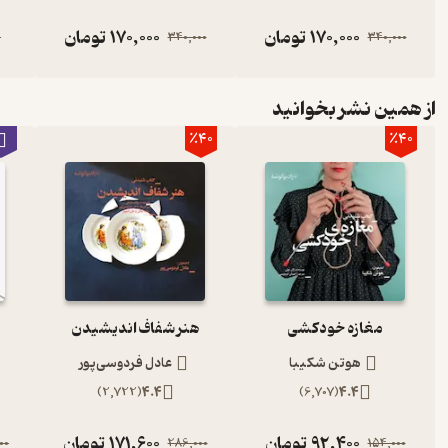
170,000
تومان
170,000
تومان
0
340,000
340,000
از همین نشر بخوانید
٪40
٪40
مغازه خودکشی
هنر شفاف اندیشیدن
ه
هوتن شکیبا
عادل فردوسی‌پور
)
2,722
(
4.4
)
6,707
(
4.4
92,400
تومان
171,600
تومان
00
286,000
154,000