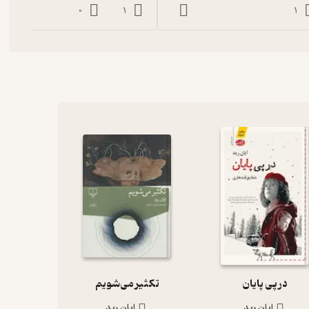
0
1
1
در پی پایان
تکثیر می‌شویم
ایان رید
ایان رید