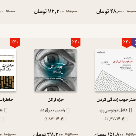
48,000
تومان
112,200
تومان
00
91,000
187,000
80,00
٪40
٪40
٪40
نر خوب زندگی کردن
جزء از کل
خاطرات
عادل فردوسی‌پور
رامین بیرق دار
هو
3
)
1,842
(
4.4
)
2,477
(
4.4
151,800
تومان
211,200
تومان
0
165,000
352,000
253,0