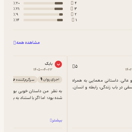
20 ٪
4
21 ٪
3
9 ٪
2
14 ٪
1
مشاهده همه
بابک
ب
5
۱۴۰۵-۰۴-۲۳
۱۴۰
اجرای روان 🎙️
سرگرم‌کننده 🧩
کتابی خاص و عالی. داستانی معمایی به همراه 
مفاهیمی فلسفی در باب زندگی، رابطه و انسان. 
شده بود؛  اما اگر با استناد به برخی نقده
بیشتر