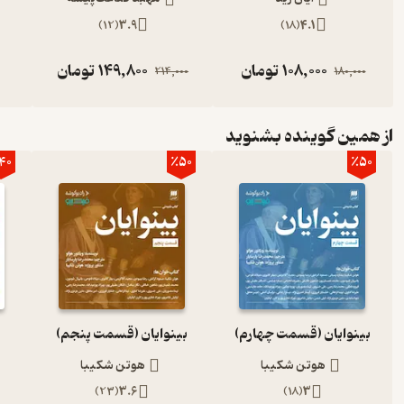
)
12
(
3.9
)
18
(
4.1
108,000
تومان
149,800
تومان
214,000
180,000
از همین گوینده بشنوید
40
٪50
٪50
بینوایان (قسمت چهارم)
بینوایان (قسمت پنجم)
هوتن شکیبا
هوتن شکیبا
)
23
(
3.6
)
18
(
3