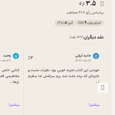
3.5
از 5
براساس رأی 268 مخاطب
اجرای روان 🎙️
(
55
)
گیرا 🧲
(
35
)
نقد دیگران
(167 نقد)
حانیه آروئی
وحید
ح
و
3
۲-۰۵-۲۳
۱۴۰۲-۰۵-۱۷
خوندن این کتاب تجربه خوبی بود. نظرات مثبت و 
جایزه‌ای که برده باعث شد برم سراغش اما بنظرم 
ا...
بارها...
بیشتر
بیشتر