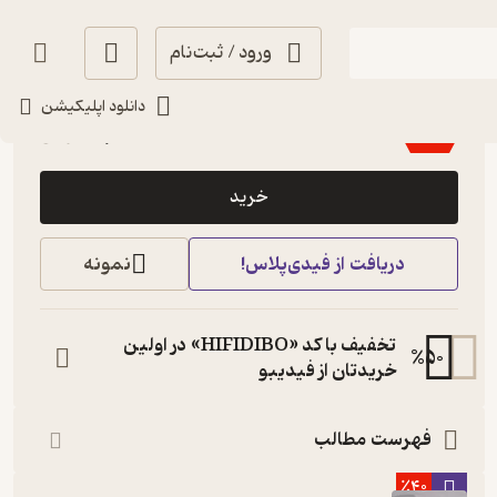
ورود / ثبت‌نام
اجرای روان 🎙️
(
55
)
3.5
(268)
دانلود اپلیکیشن
51,600
86,000
٪
40
تومان
خرید
دریافت از فیدی‌پلاس!
نمونه
تخفیف با کد «HIFIDIBO» در اولین
%
50
خریدتان از فیدیبو
فهرست مطالب
٪40