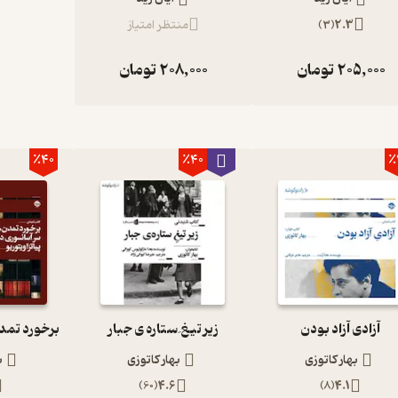
2.3
(
3
)
منتظر امتیاز
205,000
تومان
208,000
تومان
٪40
٪40
٪
آزادی آزاد بودن
زیر تیغ ِ ستاره ی جبار
بهار کاتوزی
بهار کاتوزی
ب
)
60
(
4.6
)
8
(
4.1