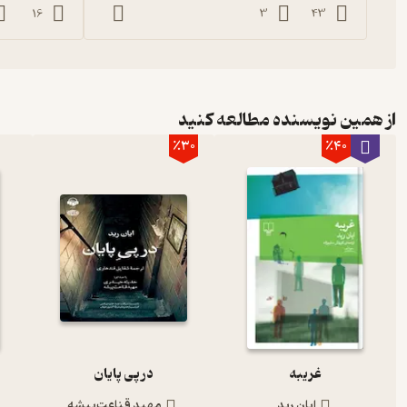
16
3
43
از همین نویسنده مطالعه کنید
٪30
٪40
غریبه
در پی پایان
ایان رید
مهبد قناعت‌پیشه