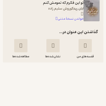
تو این فکرم که تمومش کنم
ایان رید
کوروش سلیم زاده
خواندن نسخۀ متنی
گذاشتن این عنوان در...
قفسه‌های من
نشان‌شده‌ها
مطالعه‌شده‌ها
تو این فکرم که تمومش کنم
ایان رید
بهار کاتوزی
رادیوگوشه
اجرای روان 🎙️
(
55
)
3.5
(268)