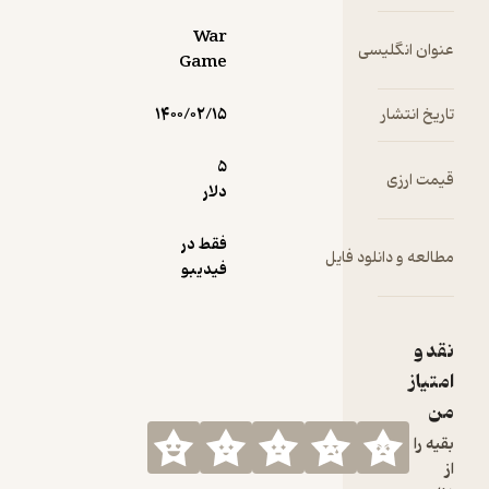
War
 انگلیسی
Game
انتشار
۱۴۰۰/۰۲/۱۵
5
ارزی
دلار
فقط در
 و دانلود فایل
فیدیبو
ز
ا