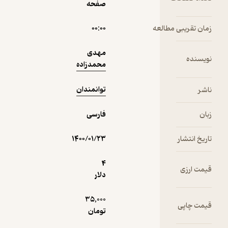
صفحه
نمونه
فیدی‌پلاس!
مطالعه
۰۰:۰۰
مهدی
محمدزاده
توانمندان
فارسی
۱۴۰۰/۰۱/۲۳
4
دلار
35,000
تومان