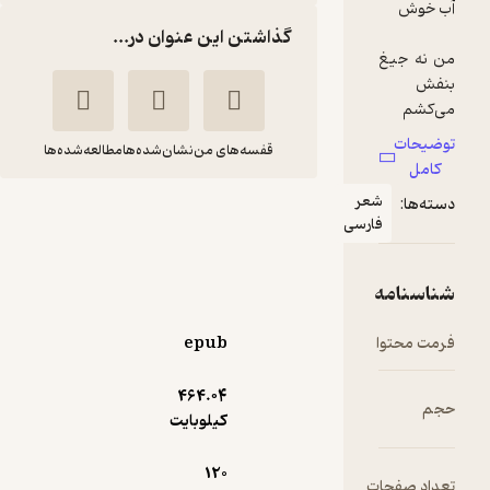
گذاشتن این عنوان در...
قفسه‌های من
نشان‌شده‌ها
مطالعه‌شده‌ها
عر
واگویه ها
ارسی
مهدی محمدزاده
توانمندان
epub
23,000
5
(4)
تومان
464.۰۴
کیلوبایت
120
ت
دریافت از