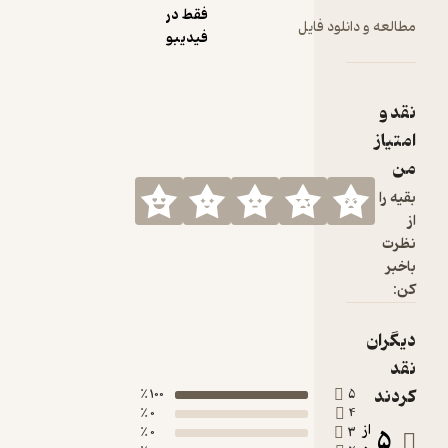
فقط در
ود فایل
فیدیبو
100 ٪
0 ٪
0 ٪