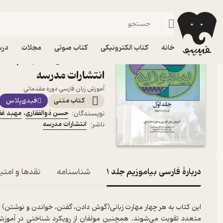
زبان‌شناسی
فیدیبو
کتاب الکترونیکی
علوم اجتماعی
خانه
کتاب الکترونیکی
کتاب صوتی
مجلات
درس
انتشارات مدرسه
آموزش زبان فارسی دوره مقدماتی
کتاب متنی
فیدی‌پلاس
حسن ذوالفقاری
،
مهبد غف
نویسندگان
:
انتشارات مدرسه
ناشر
:
دربارۀ فارسی بیاموزیم جلد 1
شناسنامه
نقدها و امتیا
این کتاب به هر چهار مهارت زبانی(گوش دادن، گفتن، خواندن و نوشتن) 
متعدد تقویت می‌شوند. همچنین مولفان از رویکرد شناختی در آموزش بهر