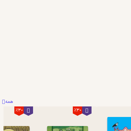
همه
٪30
٪30