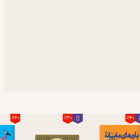
٪40
٪30
٪40