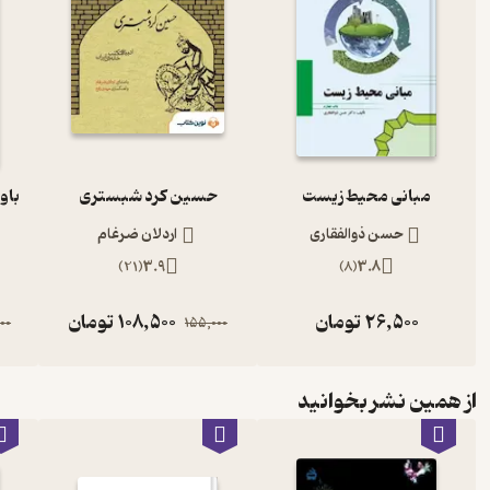
مبانی محیط زیست
حسین کرد شبستری
باو
حسن ذوالفقاری
اردلان ضرغام
)
21
(
3.9
)
8
(
3.8
26,500
تومان
108,500
تومان
00
155,000
از همین نشر بخوانید