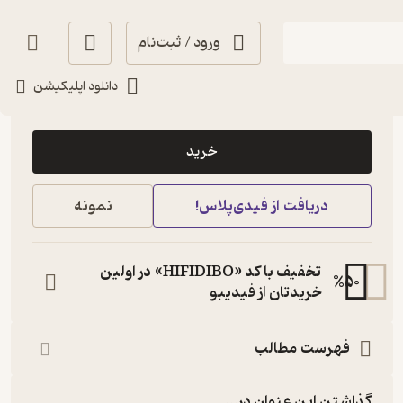
ورود / ثبت‌نام
دانلود اپلیکیشن
40,000
3.4
(7)
تومان
خرید
دریافت از فیدی‌پلاس!
نمونه
تخفیف با کد «HIFIDIBO» در اولین
%
50
خریدتان از فیدیبو
فهرست مطالب
گذاشتن این عنوان در...