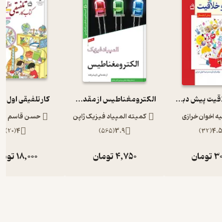
هوش و خلاقیت پیش دبستان
الکترومغناطیس از مقدماتی تا پیشرفته المپیاد فیزیک 3
کار تلفیقی اول ا
 اخوان خرازی
کمیته المپیاد فیزیک ژاپن
حسن قاسم پور
)
20
(
4
)
565
(
3.9
)
32
(
4.
30
تومان
4,750
تومان
18,000
توما