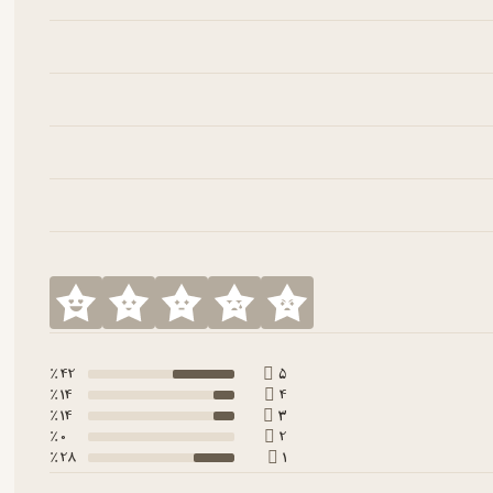
42 ٪
5
14 ٪
4
14 ٪
3
0 ٪
2
28 ٪
1