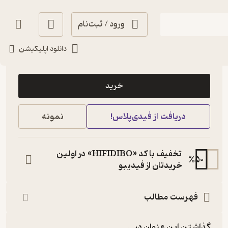
ورود / ثبت‌نام
دانلود اپلیکیشن
6,000
منتظر امتیاز
تومان
خرید
دریافت از فیدی‌پلاس!
نمونه
تخفیف با کد «HIFIDIBO» در اولین
%
50
خریدتان از فیدیبو
فهرست مطالب
گذاشتن این عنوان در...