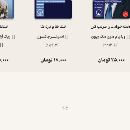
خت خوابت را مرتب کن
قله ها و دره ها
قلعه
ویلیام هری مک ریون
اسپنسر جانسون
ریک آرتو
)
11
(
4.7
)
28
(
3.6
25,000
تومان
18,000
تومان
,000