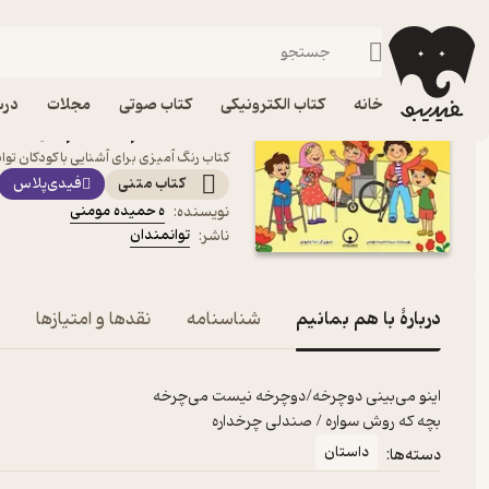
داستان
فیدیبو
کتاب الکترونیکی
کودک
خانه
کتاب الکترونیکی
کتاب صوتی
مجلات
درس
کتاب با هم بمانیم اثر ه ح
کتاب رنگ آمیزی برای آشنایی با کودکان توا
کتاب متنی
فیدی‌پلاس
ه حمیده مومنی
نویسنده
:
توانمندان
ناشر
:
دربارۀ با هم بمانیم
شناسنامه
نقدها و امتیازها
بچه که روش سواره / صندلی چرخداره
داستان
دسته‌ها: