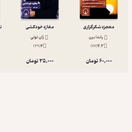
معجزه شکرگزاری
مغازه خودکشی
ت
راندا برن
ژان تولی
)
49
(
4
)
77
(
4.3
60,000
تومان
35,000
تومان