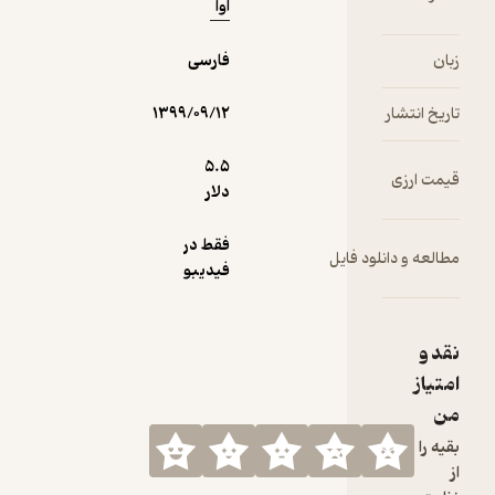
آوا
بان
فارسی
اریخ انتشار
۱۳۹۹/۰۹/۱۲
5.۵
یمت ارزی
دلار
فقط در
طالعه و دانلود فایل
فیدیبو
قد و
متیاز
ن
قیه را
ز