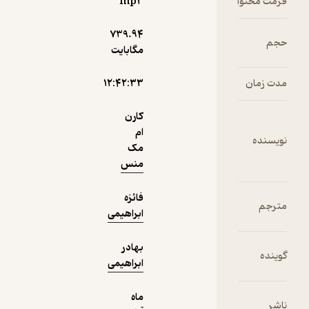
ماه آوا
رمت محتوا
mp۳
رای تنبیه
ارد اتاقی
739.۹۴
سرگرم‌کننده 🧩
(
3
)
جم
3.3
(23)
مگابایت
 تنها چهار
210,000
300,000
٪
30
تومان
فر زنده از آن
دت زمان
۱۲:۴۲:۳۳
یرون
ی‌آیند ...
کارن
ام
ویسنده
نمونه
مک
منس
فائزه
ترجم
ابراهیمی
بهادر
وینده
ابراهیمی
ماه
اشر