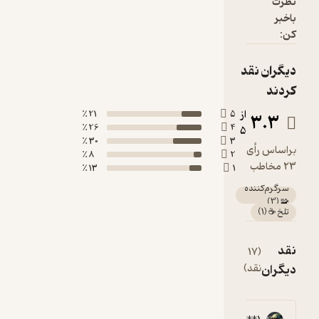
ظرت
اخبر
ن:
یگران نقد
ردند
از
21 ٪
5
3.3
26 ٪
4
5
30 ٪
3
راساس رأی
8 ٪
2
2 مخاطب
13 ٪
1
سرگرم‌کننده
)
3
(
🧩
تلخ ☕️
(
1
)
قد
(17
مشاهده
یگران
نقد)
همه