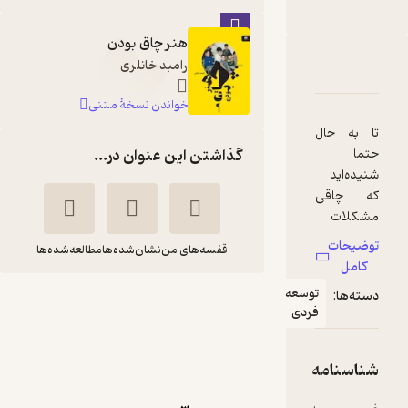
هنر چاق بودن
رامبد خانلری
دربارۀ هنر چاق بودن
شناسنامه
نقدها و امتیازها
خواندن نسخۀ متنی
تا به حال
حتما
گذاشتن این عنوان در...
شنیده‌اید
که چاقی
مشکلات
مختلفی
توضیحات
قفسه‌های من
نشان‌شده‌ها
مطالعه‌شده‌ها
ایجاد
کامل
می‌کند.
توسعه
دسته‌ها:
هنر چاق بودن
کتاب صوتی
فردی
«هنر چاق
رامبد
رامبد
بودن»
خانلری
خانلری
درباره‌ی
شناسنامه
قناری
همین
موضوع با