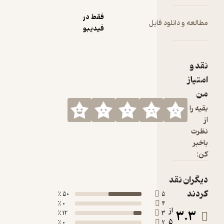
فقط در
 فایل
فیدیبو
50 ٪
0 ٪
12 ٪
0 ٪