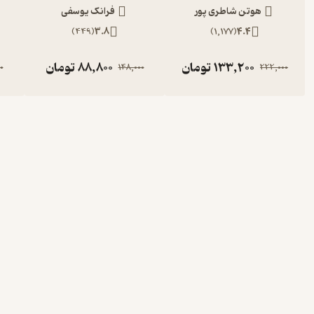
هوتن شاطری پور
فرانک یوسفی
)
449
(
3.8
)
1,177
(
4.4
133,200
تومان
88,800
تومان
0
148,000
222,000