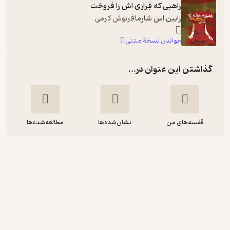
راهبی که فِراری اش را فروخت
رابین اس شارما
فرنوش کرمی
خواندن نسخۀ متنی
گذاشتن این عنوان در...
قفسه‌های من
نشان‌شده‌ها
مطالعه‌شده‌ها
راهبی که فراری اش را فروخت
رابین اس شارما
هوتن شاطری پور
نشر صوتی نیک
انگیزه‌بخش 🚀
(
14
)
4.1
(105)