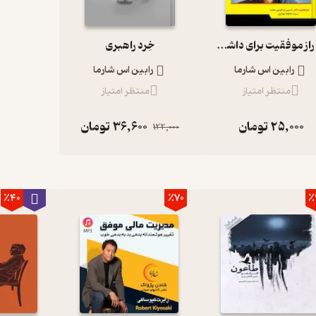
200 راز موفقیت برای داشتن زندگی بهتر
خِرد راهبری
رابین اس شارما
رابین اس شارما
منتظر امتیاز
منتظر امتیاز
25,000
تومان
36,600
تومان
122,000
٪40
٪70
٪