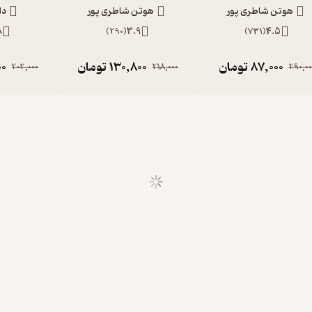
هوتن شاطری پور
هوتن شاطری پور
دا
8
)
290
(
3.9
)
731
(
4.5
87,000
تومان
130,800
تومان
00
202,000
218,000
290,00