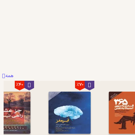
همه
٪40
٪70