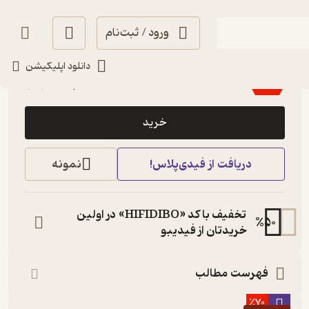
ورود / ثبت‌نام
انگیزه‌بخش 🚀
(
14
)
4.1
(105)
دانلود اپلیکیشن
124,200
207,000
٪
40
تومان
خرید
دریافت از فیدی‌پلاس!
نمونه
تخفیف با کد «HIFIDIBO» در اولین
%
50
خریدتان از فیدیبو
فهرست مطالب
٪70