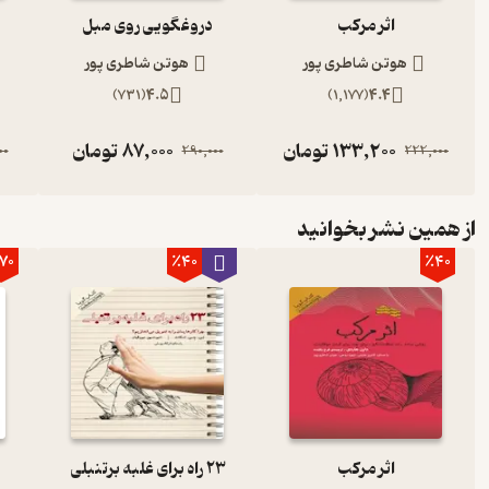
اثر مرکب
دروغگویی روی مبل
هوتن شاطری پور
هوتن شاطری پور
)
731
(
4.5
)
1,177
(
4.4
133,200
تومان
87,000
تومان
00
290,000
222,000
از همین نشر بخوانید
70
٪40
٪40
اثر مرکب
23 راه برای غلبه برتنبلی