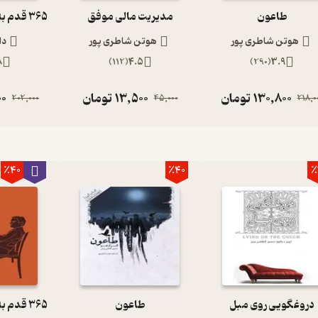
طاعون
مدیریت مالی موفق
هوتن شاطری پور
هوتن شاطری پور
دا
8
)
112
(
4.5
)
290
(
3.9
130,800
تومان
13,500
تومان
00
202,000
45,000
218,0
٪40
٪40
٪
دروغگویی روی مبل
طاعون