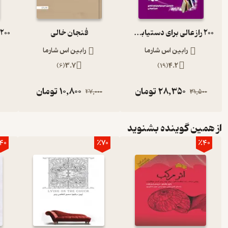
200 راز عالی برای دستیابی به موفقیت و مدیریت خود
فنجان خالی
رابین اس شارما
رابین اس شارما
)
6
(
3.7
)
19
(
4.2
28,350
تومان
10,800
تومان
27,000
31,500
از همین گوینده بشنوید
40
٪70
٪40