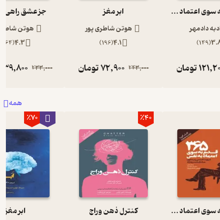
365 قدم به سوی اعتماد به نفس
ابر مغز
جز عشق راهی 
دبه دادمهر
هوتن شاطری پور
هوتن شاطری 
)
164
(
4.3
)
196
(
4.1
)
149
(
3.
121,2
تومان
72,900
تومان
139,800
233,000
243,000
همه
٪70
٪40
365 قدم به سوی اعتماد به نفس
کنترل ذهن وراج
ابر مغز