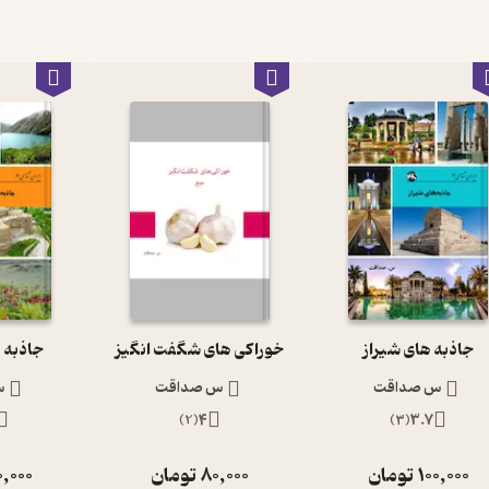
جاذبه های شیراز
خوراکی های شگفت انگیز
جاذبه 
س صداقت
س صداقت
س
)
2
(
4
)
3
(
3.7
100,000
تومان
80,000
تومان
0,000