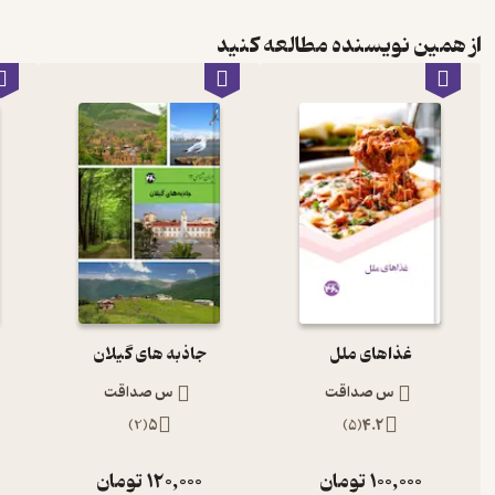
از همین نویسنده مطالعه کنید
غذاهای ملل
جاذبه های گیلان
س صداقت
س صداقت
)
2
(
5
)
5
(
4.2
100,000
تومان
120,000
تومان