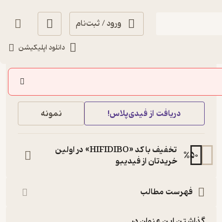
ورود / ثبت‌نام
دانلود اپلیکیشن
120,000
4
(8)
تومان
خرید
دریافت از فیدی‌پلاس!
نمونه
تخفیف با کد «HIFIDIBO» در اولین
%
50
خریدتان از فیدیبو
فهرست مطالب
گذاشتن این عنوان در...