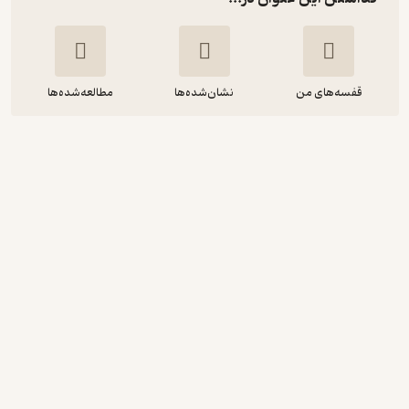
قفسه‌های من
نشان‌شده‌ها
مطالعه‌شده‌ها
لاغری و تناسب اندام با طب سنتی
س صداقت
انتشارات ۳۶۰ درجه
120,000
4
(8)
تومان
دریافت از فیدی‌پلاس!
نمونه