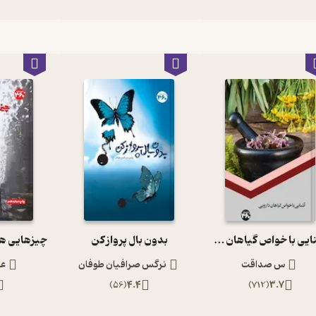
آشنایی با خواص گیاهان دارویی
بدون بال پرواز کن
س صداقت
نرگس صرافیان طوفان
عل
)
56
(
4.4
)
712
(
3.7