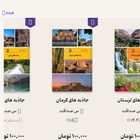
همه
های لرستان
جاذبه های کرمان
جاذبه های الب
 صداقت
س صداقت
س صداق
4.2
(
6
)
5
(
1
)
منتظر امتیا
10
تومان
100,000
تومان
100,000
توما