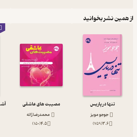
از همین نشر بخوانید
تنها در پاریس
مصیبت های عاشقی
جوجو مویز
محمدرضا ژاله
)
150
(
4.5
)
759
(
3.6