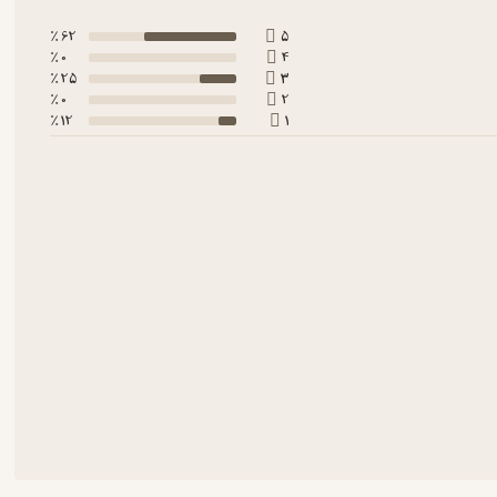
62 ٪
5
0 ٪
4
25 ٪
3
0 ٪
2
12 ٪
1