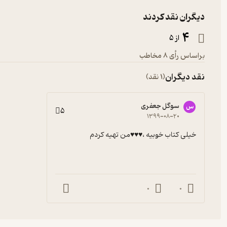
دیگران نقد کردند
4
از 5
براساس رأی 8 مخاطب
نقد دیگران
(1 نقد)
سوگل جعفری
س
5
۱۳۹۹-۰۸-۲۰
خیلی کتاب خوبیه ،♥️♥️♥️من تهیه کردم
0
0