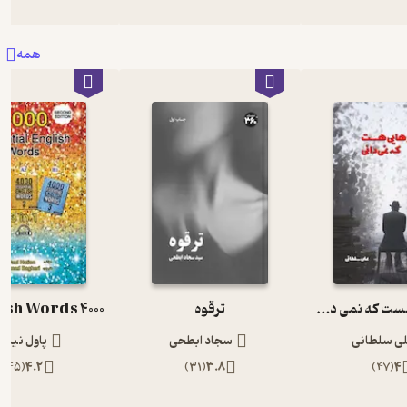
همه
چیزهایی هست که نمی دانی
ترقوه
ی سلطانی
سجاد ابطحی
پاول نیش
)
45
(
4.2
)
31
(
3.8
)
47
(
4