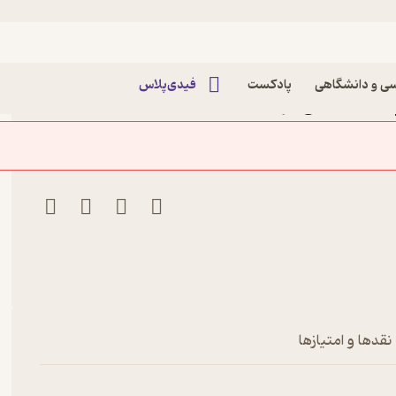
ی و دانشگاهی
پادکست
فیدی‌پلاس
م با طب سنتی اثر س صداقت
نقدها و امتیازها