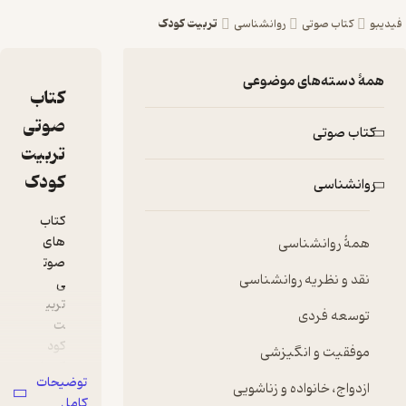
ربیت کودک
کتاب
صوتی
تربیت
کودک
کتاب‌
های
صوت
ی
تربی
ت
کود
ک
از
توضیحات
آن
کامل