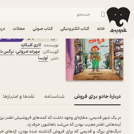
داستان
فیدیبو
کتاب صوتی
کودک
کتاب صوتی جادو برای فر
خانه
کتاب الکترونیکی
کتاب صوتی
مجلات
درس
کتاب صوتی
فیدی‌پلاس
کاری کلیکارد
نویسنده
:
مهرانه امروانی
،
نرگس دا
گویندگان
:
آوارسا
ناشر
:
دربارۀ جادو برای فروش
شناسنامه
نقدها و امتیازها