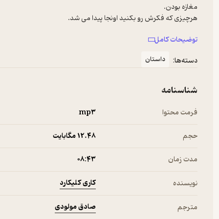
توضیحات کامل
حتی یک هیولای فروشی بود که می‌تونستی بخری و به خونه ببریش!
داستان
دسته‌ها:
شناسنامه
فرمت محتوا
mp۳
حجم
12.۴۸ مگابایت
مدت زمان
۰۸:۴۳
کاری کلیکارد
نویسنده
صادق مولودی
مترجم