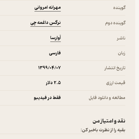
مهرانه امروانی
گوینده
نرگس داغمه چی
گوینده دوم
آوارسا
ناشر
زبان
فارسی
تاریخ انتشار
۱۳۹۹/۰۴/۰۷
قیمت ارزی
2.۵ دلار
مطالعه و دانلود فایل
فقط در فیدیبو
نقد و امتیاز من
بقیه را از نظرت باخبر کن: