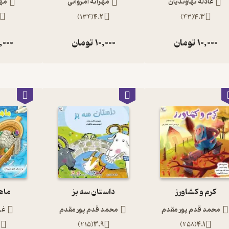
عادله نهاوندیان
مهرانه امروانی
مهر
)
134
(
4.2
)
43
(
4.3
10,000
تومان
10,000
تومان
,000
کرم و کشاورز
داستان سه بز
ماه
محمد قدم پور مقدم
محمد قدم پور مقدم
غز
2
)
215
(
3.9
)
258
(
4.1