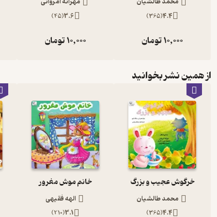
محمد طالشیان
مهرانه امروانی
)
45
(
3.6
)
365
(
4.4
10,000
تومان
10,000
تومان
از همین نشر بخوانید
خرگوش عجیب و بزرگ
خانم موش مغرور
محمد طالشیان
الهه فقیهی
)
210
(
3.1
)
365
(
4.4