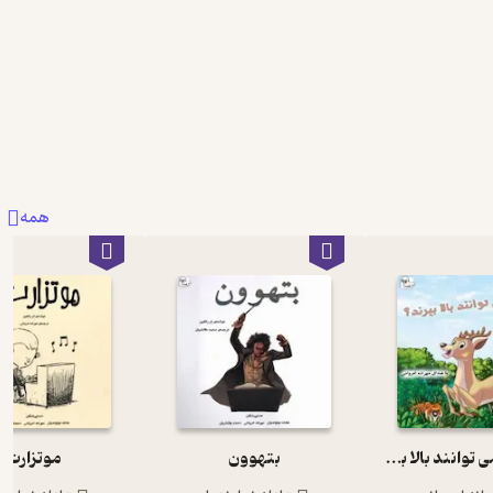
همه
چرا آهوها می توانند بالا بپرند؟
بتهوون
موتزارت