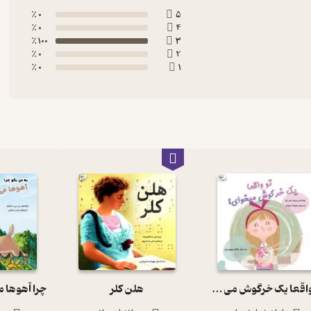
0 ٪
5
0 ٪
4
100 ٪
3
0 ٪
2
0 ٪
1
تو واقعا یک خرگوش می خوای؟
هلن کلر