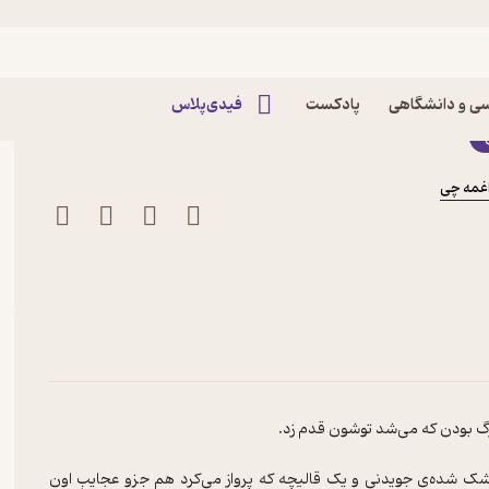
وش اثر کاری کلیکارد
ی و دانشگاهی
پادکست
فیدی‌پلاس
غمه چی
دیگ‌های بزرگ و قدیمی که برای فروش گذاشته شده بودن، اژدهای خشک شده‌ی جویدنی و یک قالیچه که پرواز می‌‎کرد هم جزوِ عجایبِ اون