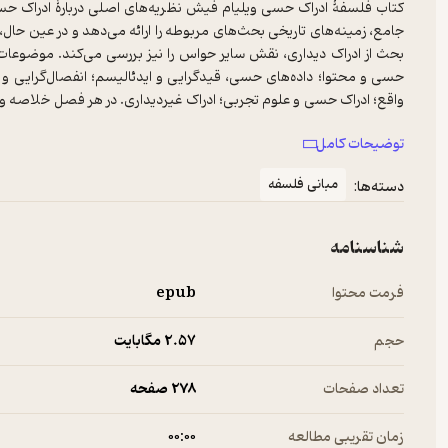
کتاب فلسفۀ ادراک حسی ویلیام فیش نظریه‌های اصلی دربارۀ ادراک حسی
جامع، زمینه‌های تاریخی بحث‌های مربوطه را ارائه می‌دهد و در عین حال، 
بحث از ادراک دیداری، نقش سایر حواس را نیز بررسی می‌کند. موضوعات 
حسی و محتوا؛ داده‌های حسی، قیدگرایی و ایدئالیسم؛ انفصال‌گرایی و رب
واقع؛ ادراک حسی و علوم تجربی؛ ادراک غیردیداری. در هر فصل خلاصه و م
دیدگاه‌ها و صورت‌بندی‌های سال‌های اخیر را (با توجه به اینکه در سال ۲۰۱۰ منتشر شده است) پوشش می‌دهد.
توضیحات کامل
مبانی فلسفه
دسته‌ها:
شناسنامه
فرمت محتوا
epub
حجم
2.۵۷ مگابایت
تعداد صفحات
278 صفحه
زمان تقریبی مطالعه
۰۰:۰۰