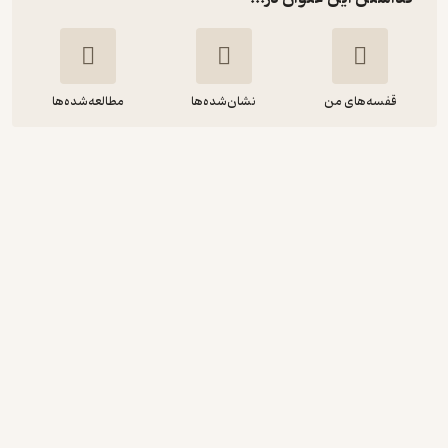
قفسه‌های من
نشان‌شده‌ها
مطالعه‌شده‌ها
فلسفه ادراک حسی
ویلیام فیش
یاسر پوراسماعیل
انتشارات حکمت
150,000
4.8
(6)
تومان
نمونه