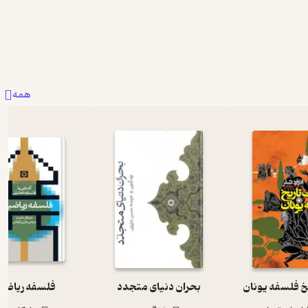
همه
یخ فلسفه یونان
بحران دنیای متجدد
فلسفه ریاضی