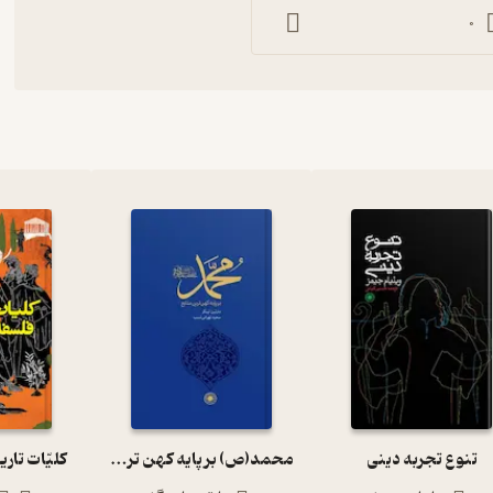
0
تنوع تجربه دینی
محمد(ص) بر پایه کهن ترین منابع
کلیّات تار