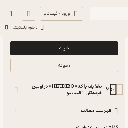
ورود / ثبت‌نام
دانلود اپلیکیشن
150,000
4.8
(6)
تومان
خرید
نمونه
تخفیف با کد «HIFIDIBO» در اولین
%
50
خریدتان از فیدیبو
فهرست مطالب
گذاشتن این عنوان در...