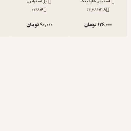
استیون هاوکینگ
پل استراترن
)
148
(
4
)
4,386
(
3.9
114,000
تومان
90,000
تومان