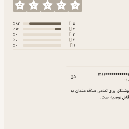
83 ٪
5
16 ٪
4
0 ٪
3
0 ٪
2
0 ٪
1
mas**********
5
۱۴
کتابی بسیاز روشنگر. برای تمامی علاقه مندان به 
ابل توصیه است.