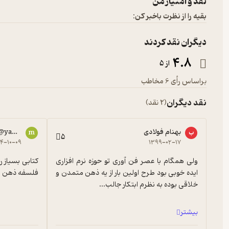
نقد و امتیاز من
بقیه را از نظرت باخبر کن:
دیگران نقد کردند
4.8
از 5
براساس رأی 6 مخاطب
نقد دیگران
(2 نقد)
بهنام فولادی
*@yahoo.com
ب
m
5
۰۴-۱۰-۰۹
۱۳۹۹-۰۲-۱۷
ولی همگام با عصر فن آوری تو حوزه نرم افزاری 
ایده خوبی بود طرح اولین بار از یه ذهن متمدن و 
فلسفه ذهن ق
خلاقی بوده به نظرم ابتکار جالب...
بیشتر