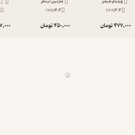
ویلیام جیمز
مارتین لینگز
9
)
165
(
4.3
)
128
(
3.3
477,000
تومان
450,000
تومان
7,000