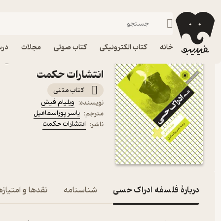
مبانی فلسفه
فیدیبو
کتاب الکترونیکی
فلسفه و عرفان
خانه
کتاب الکترونیکی
کتاب صوتی
مجلات
درس
کتاب فلسفه ادراک حسی اث
انتشارات حکمت
کتاب متنی
ویلیام فیش
نویسنده
:
یاسر پوراسماعیل
مترجم
:
انتشارات حکمت
ناشر
:
دربارۀ فلسفه ادراک حسی
شناسنامه
نقدها و امتیازه