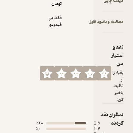
تومان
فقط در
ود فایل
فیدیبو
28 ٪
5
0 ٪
4