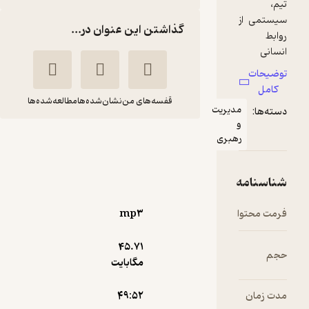
از
گذاشتن این عنوان در...
ر
اد
هر
قفسه‌های من
نشان‌شده‌ها
مطالعه‌شده‌ها
مدیریت
یر
و
نه
خلاصه کتاب خلق تیم
رهبری
ای
های کاری
یم
ایزی
علی اصغر قره
ند
مه
گسل
خانی
ت
تن
وا
mp۳
شادن پژواک
وه
می
45.۷۱
ید
مگابایت
3
(2)
د.
11,100
37,000
٪
70
تومان
۴۹:۵۲
رک